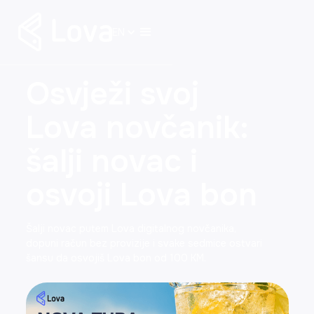
EN
Osvježi svoj
Lova novčanik:
šalji novac i
osvoji Lova bon
Šalji novac putem Lova digitalnog novčanika,
dopuni račun bez provizije i svake sedmice ostvari
šansu da osvojiš Lova bon od 100 KM.