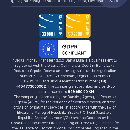
© "Digital Money Transfer" d.o.o. Banja Luka, Lova brand, 2025.
"Digital Money Transfer" d.o.o. Banja Luka is a business entity
registered with the District Commercial Court in Banja Luka,
Republika Srpska, Bosnia and Herzegovina, under registration
number 57-01-0291-21, company registration number
11209505, and unique identification number
(JIB)
4404773650002.
The company's subscribed and paid-up
capital amounts to
829,650.00 KM
.
The company is licensed by the Banking Agency of Republika
Srpska (ABRS) for the issuance of electronic money and the
provision of payment services, in accordance with the Law on
Electronic Money of Republika Srpska ("Official Gazette of
Republika Srpska", number 1/24) and the Decision on the
Conditions and Procedure for Issuing and Revoking Licenses for
the Issuance of Electronic Money to Companies Engaged in the