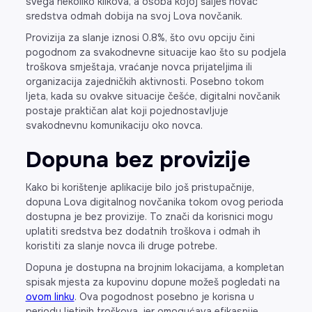
svega nekoliko klikova, a osoba kojoj šalješ novac
sredstva odmah dobija na svoj Lova novčanik.
Provizija za slanje iznosi 0.8%, što ovu opciju čini
pogodnom za svakodnevne situacije kao što su podjela
troškova smještaja, vraćanje novca prijateljima ili
organizacija zajedničkih aktivnosti. Posebno tokom
ljeta, kada su ovakve situacije češće, digitalni novčanik
postaje praktičan alat koji pojednostavljuje
svakodnevnu komunikaciju oko novca.
Dopuna bez provizije
Kako bi korištenje aplikacije bilo još pristupačnije,
dopuna Lova digitalnog novčanika tokom ovog perioda
dostupna je bez provizije. To znači da korisnici mogu
uplatiti sredstva bez dodatnih troškova i odmah ih
koristiti za slanje novca ili druge potrebe.
Dopuna je dostupna na brojnim lokacijama, a kompletan
spisak mjesta za kupovinu dopune možeš pogledati na
ovom linku
. Ova pogodnost posebno je korisna u
periodu ljetinih troškova, jer omogućava efikasnije