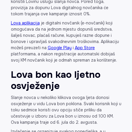
koristili Lovinu uslugu slanja novca. Pored toga,
provizija za dopunu Lova digitalnog novčanika će
tokom trajanja ove kampanje iznosit 0%.
Lova aplikacija
je digitalni novčanik (e-novčanik) koji
omogućava da na jednom mjestu dopuniš sredstva,
šalješ novac, plaćaš račune, kupuješ razne dopune i
bonove i upravljaš svakodnevnim troškovima. Aplikaciju
možeš preuzeti na
Google Play
i
App Store
platformama, a nakon registracije automatski dobijaš
svoj KM novčanik koji je odmah spreman za korištenje.
Lova bon kao ljetno
osvježenje
Slanje novca u nekoliko klikova ovoga ljeta donosi
osvježenje u vidu Lova bon poklona. Svaki korisnik koji u
toku sedmice koristi ovu opciju stiče priliku da
učestvuje u izboru za Lova bon u iznosu od 100 KM.
Ova kampanja traje od 6. jula do 2. avgusta.
Izvlačenje se organizuje svakog ponedjeljka, a u