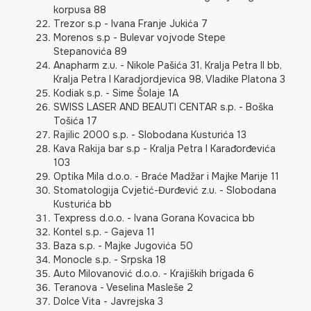
korpusa 88
Trezor s.p - Ivana Franje Jukića 7
Morenos s.p - Bulevar vojvode Stepe
Stepanovića 89
Anapharm z.u. - Nikole Pašića 31, Kralja Petra II bb,
Kralja Petra I Karadjordjevica 98, Vladike Platona 3
Kodiak s.p. - Sime Šolaje 1A
SWISS LASER AND BEAUTI CENTAR s.p. - Boška
Tošića 17
Rajilic 2000 s.p. - Slobodana Kusturića 13
Kava Rakija bar s.p - Kralja Petra I Karađorđevića
103
Optika Mila d.o.o. - Braće Madžar i Majke Marije 11
Stomatologija Cvjetić-Đurđević z.u. - Slobodana
Kusturića bb
Texpress d.o.o. - Ivana Gorana Kovacica bb
Kontel s.p. - Gajeva 11
Baza s.p. - Majke Jugovića 50
Monocle s.p. - Srpska 18
Auto Milovanović d.o.o. - Krajiških brigada 6
Teranova - Veselina Masleše 2
Dolce Vita - Javrejska 3