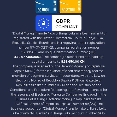
"Digital Money Transfer" d.o.o. Banja Luka is a business entity
registered with the District Commercial Court in Banja Luka,
Republika Srpska, Bosnia and Herzegovina, under registration
number 57-01-0291-21, company registration number
11209505, and unique identification number
(JIB)
4404773650002.
The company's subscribed and paid-up
capital amounts to
829,650.00 KM
.
The company is licensed by the Banking Agency of Republika
Srpska (ABRS) for the issuance of electronic money and the
provision of payment services, in accordance with the Law on
Electronic Money of Republika Srpska ("Official Gazette of
Republika Srpska", number 1/24) and the Decision on the
Conditions and Procedure for Issuing and Revoking Licenses for
the Issuance of Electronic Money to Companies Engaged in the
Business of Issuing Electronic Money in Republika Srpska
("Official Gazette of Republika Srpska", number 95/24).The
business account of "Digital Money Transfer" d.o.o. Banja Luka
is held with "MF Banka" a.d. Banja Luka, account number
572-