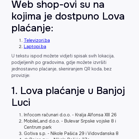
Web shop-ovi su na
kojima je dostpuno Lova
plaćanje:
Televizori.ba
Laptopi.ba
U tekstu ispod možete vidjeti spisak svih lokacija,
podjeljenih po gradovima, gdje možete izvršiti
jednostavno plaćanje, skeniranjem QR koda, bez
provizije:
1. Lova plaćanje u Banjoj
Luci
Infocom računari d.o.o. - Kralja Alfonsa XIII 26
MobileLand d.o.o. - Bulevar Srpske vojske 8 i
Centrum park
Gotiva s.p. - Nikole Pašića 29 i Vidovdanska 8