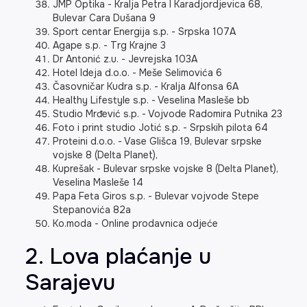
JMP Optika - Kralja Petra I Karadjordjevica 68,
Bulevar Cara Dušana 9
Sport centar Energija s.p. - Srpska 107A
Agape s.p. - Trg Krajne 3
Dr Antonić z.u. - Jevrejska 103A
Hotel Ideja d.o.o. - Meše Selimovića 6
Časovničar Kudra s.p. - Kralja Alfonsa 6A
Healthy Lifestyle s.p. - Veselina Masleše bb
Studio Mrđević s.p. - Vojvode Radomira Putnika 23
Foto i print studio Jotić s.p. - Srpskih pilota 64
Proteini d.o.o. - Vase Glišca 19, Bulevar srpske
vojske 8 (Delta Planet),
Kuprešak - Bulevar srpske vojske 8 (Delta Planet),
Veselina Masleše 14
Papa Feta Giros s.p. - Bulevar vojvode Stepe
Stepanovića 82a
Ko.moda - Online prodavnica odjeće
2. Lova plaćanje u
Sarajevu