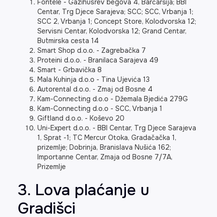
Fontele - Gazihusrev begova 4, Barčaršija; BBI
Centar, Trg Djece Sarajeva; SCC; SCC, Vrbanja 1;
SCC 2, Vrbanja 1; Concept Store, Kolodvorska 12;
Servisni Centar, Kolodvorska 12; Grand Centar,
Butmirska cesta 14
Smart Shop d.o.o. - Zagrebačka 7
Proteini d.o.o. - Branilaca Sarajeva 49
Smart - Grbavička 8
Mala Kuhinja d.o.o - Tina Ujevića 13
Autorental d.o.o. - Zmaj od Bosne 4
Kam-Connecting d.o.o - Džemala Bjedića 279G
Kam-Connecting d.o.o - SCC, Vrbanja 1
Giftland d.o.o. - Koševo 20
Uni-Expert d.o.o. - BBI Centar, Trg Djece Sarajeva
1, Sprat -1; TC Mercur Otoka, Gradačačka 1,
prizemlje; Dobrinja, Branislava Nušića 162;
Importanne Centar, Zmaja od Bosne 7/7A,
Prizemlje
3. Lova plaćanje u
Gradišci