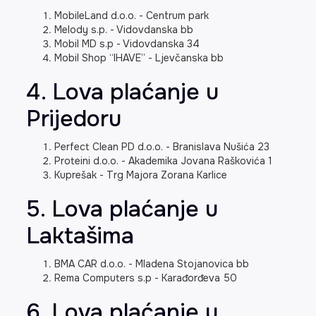
MobileLand d.o.o. - Centrum park
Melody s.p. - Vidovdanska bb
Mobil MD s.p - Vidovdanska 34
Mobil Shop “IHAVE” - Ljevčanska bb
4. Lova plaćanje u
Prijedoru
Perfect Clean PD d.o.o. - Branislava Nušića 23
Proteini d.o.o. - Akademika Jovana Raškovića 1
Kuprešak - Trg Majora Zorana Karlice
5. Lova plaćanje u
Laktašima
BMA CAR d.o.o. - Mladena Stojanovica bb
Rema Computers s.p - Karađorđeva 50
6. Lova plaćanje u