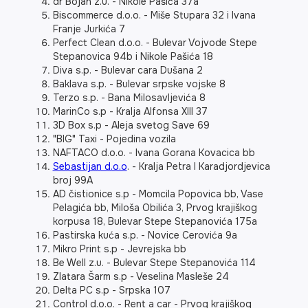
dr Bojan z.u. - Nikole Pašića 37a
Biscommerce d.o.o. - Miše Stupara 32 i Ivana
Franje Jurkića 7
Perfect Clean d.o.o. - Bulevar Vojvode Stepe
Stepanovica 94b i Nikole Pašića 18
Diva s.p. - Bulevar cara Dušana 2
Baklava s.p. - Bulevar srpske vojske 8
Terzo s.p. - Bana Milosavljevića 8
MarinCo s.p - Kralja Alfonsa XIII 37
3D Box s.p - Aleja svetog Save 69
"BIG" Taxi - Pojedina vozila
NAFTACO d.o.o. - Ivana Gorana Kovacica bb
Sebastijan d.o.o
. - Kralja Petra I Karadjordjevica
broj 99A
AD čistionice s.p - Momcila Popovica bb, Vase
Pelagića bb, Miloša Obilića 3, Prvog krajiškog
korpusa 18, Bulevar Stepe Stepanovića 175a
Pastirska kuća s.p. - Novice Cerovića 9a
Mikro Print s.p - Jevrejska bb
Be Well z.u. - Bulevar Stepe Stepanovića 114
Zlatara Šarm s.p - Veselina Masleše 24
Delta PC s.p - Srpska 107
Control d.o.o. - Rent a car - Prvog krajiškog