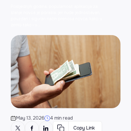
Posljednjih godina, popularnost aplikacija za
slanje novca je porasla, jer nude jednostavan,
pouzdan i siguran način prenosa novca, kako u
zemlji tako i u…
May 13, 2026
4 min read
Copy Link