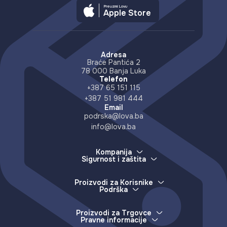
Preuzmi Lovu
Apple Store
Adresa
Braće Pantića 2
78 000 Banja Luka
Telefon
+387 65 151 115
+387 51 981 444
Email
podrska@lova.ba
info@lova.ba
Kompanija
Sigurnost i zaštita
O nama
Kako štitimo vaš novac
Karijere
Kako prijaviti izgubljen uređaj
Partneri
Proizvodi za Korisnike
Više o prevarama i lažnim info
Podrška
Distributeri
E-novčanik
Zemlje pristupa
Lova podrška
Usluge (servisi)
Kontakt
Česta pitanja
Uplate (izdavanje e-novca)
Proizvodi za Trgovce
Pravne informacije
Isplate (otkup e-novca)
E-novčanik