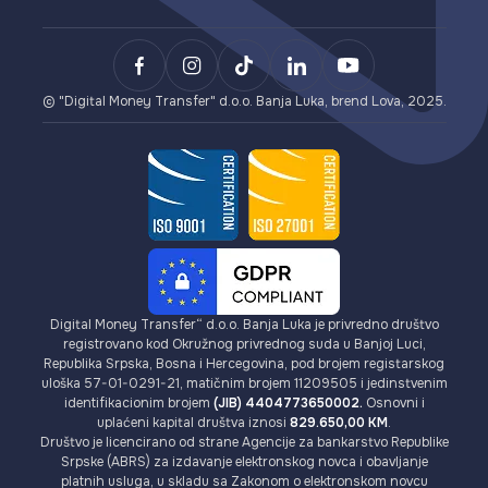
Opšti uslovi poslovanja
LovaPay (naplata u e-novcu)
Slanje novca
Politika privatnosti
Lova Payment Gateway (za eCommerce)
Plaćanje
Uslovi korištenja Lova dopune i Lova bona
BCXPay (plaćanja u kriptovalutama)
Izdavanje VISA kartica
AML/KYC uputstvo
Kartični Payment Gateway (za eCommerce)
Kriptovalute
Provizije
© "Digital Money Transfer" d.o.o. Banja Luka, brend Lova, 2025.
Digital Money Transfer“ d.o.o. Banja Luka je privredno društvo
registrovano kod Okružnog privrednog suda u Banjoj Luci,
Republika Srpska, Bosna i Hercegovina, pod brojem registarskog
uloška 57-01-0291-21, matičnim brojem 11209505 i jedinstvenim
identifikacionim brojem
(JIB) 4404773650002.
Osnovni i
uplaćeni kapital društva iznosi
829.650,00 KM
.
Društvo je licencirano od strane Agencije za bankarstvo Republike
Srpske (ABRS) za izdavanje elektronskog novca i obavljanje
platnih usluga, u skladu sa Zakonom o elektronskom novcu