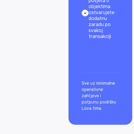
posjeta u
objektima
ostvarujete
dodatnu
zaradu po
svakoj
transakciji
Sve uz minimalne
operativne
zahtjeve i
potpunu podršku
Lova tima.