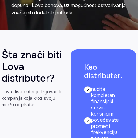
dopuna i Lova bonova, uz mogućnost ostvarivanja
značajnih dodatnih prihoda.
Šta znači biti
Lova
Kao
distributer:
distributer?
nudite
Lova distributer je trgovac ili
kompletan
kompanija koja kroz svoju
finansijski
mrežu objekata:
servis
korisnicim
povećavate
promet i
frekvenciju