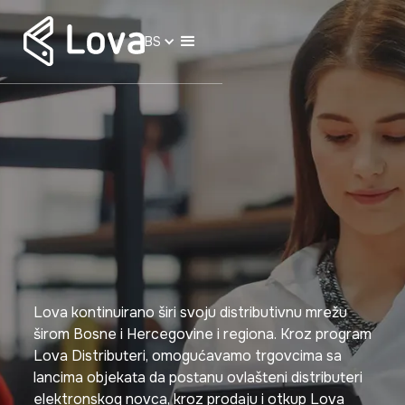
BS
Lova kontinuirano širi svoju distributivnu mrežu
širom Bosne i Hercegovine i regiona. Kroz program
Lova Distributeri, omogućavamo trgovcima sa
lancima objekata da postanu ovlašteni distributeri
elektronskog novca, kroz prodaju i otkup Lova