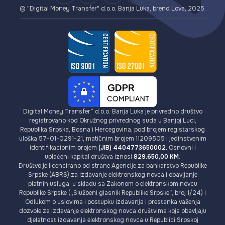
Provizije
© "Digital Money Transfer" d.o.o. Banja Luka, brend Lova, 2025.
Digital Money Transfer“ d.o.o. Banja Luka je privredno društvo
registrovano kod Okružnog privrednog suda u Banjoj Luci,
Republika Srpska, Bosna i Hercegovina, pod brojem registarskog
uloška 57-01-0291-21, matičnim brojem 11209505 i jedinstvenim
identifikacionim brojem
(JIB) 4404773650002.
Osnovni i
uplaćeni kapital društva iznosi
829.650,00 KM
.
Društvo je licencirano od strane Agencije za bankarstvo Republike
Srpske (ABRS) za izdavanje elektronskog novca i obavljanje
platnih usluga, u skladu sa Zakonom o elektronskom novcu
Republike Srpske („Službeni glasnik Republike Srpske“, broj 1/24) i
Odlukom o uslovima i postupku izdavanja i prestanka važenja
dozvole za izdavanje elektronskog novca društvima koja obavljaju
djelatnost izdavanja elektronskog novca u Republici Srpskoj