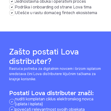
Jednostavna obuka i operativni proces
Podrška i onboarding od strane Lova tima
Učešće u rastu domaćeg fintech ekosistema
Zašto postati Lova
distributer?
Rastuća potreba za digitalnim novcem i brzom isplatom
sredstava čini Lova distributere ključnim tačkama za
krajnje korisnike.
Postati Lova distributer znači:
nuditi kompletan ciklus elektronskog novca
(uplata i isplata)
povećati relevantnost svojih objekata