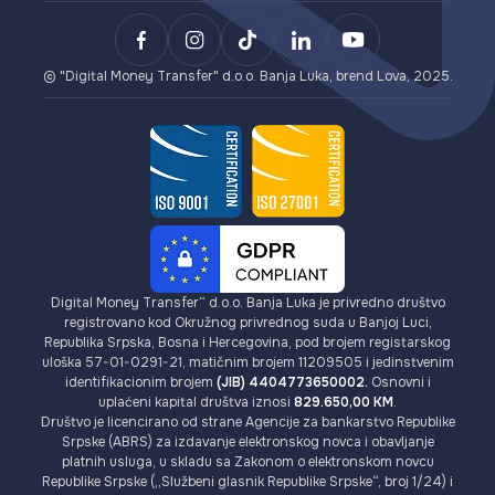
Lova Payment Gateway (za eCommerce)
Plaćanje
Uslovi korištenja Lova dopune i Lova bona
BCXPay (plaćanja u kriptovalutama)
Izdavanje VISA kartica
AML/KYC uputstvo
Kartični Payment Gateway (za eCommerce)
Kriptovalute
Provizije
© "Digital Money Transfer" d.o.o. Banja Luka, brend Lova, 2025.
Digital Money Transfer“ d.o.o. Banja Luka je privredno društvo
registrovano kod Okružnog privrednog suda u Banjoj Luci,
Republika Srpska, Bosna i Hercegovina, pod brojem registarskog
uloška 57-01-0291-21, matičnim brojem 11209505 i jedinstvenim
identifikacionim brojem
(JIB) 4404773650002.
Osnovni i
uplaćeni kapital društva iznosi
829.650,00 KM
.
Društvo je licencirano od strane Agencije za bankarstvo Republike
Srpske (ABRS) za izdavanje elektronskog novca i obavljanje
platnih usluga, u skladu sa Zakonom o elektronskom novcu
Republike Srpske („Službeni glasnik Republike Srpske“, broj 1/24) i