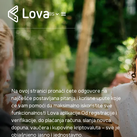
BS
Na ovoj stranici pronaći ćete odgovore na
najčešće postavljana pitanja i korisne upute koje
će vam pomoći da maksimalno iskoristite sve
funkcionalnosti Lova aplikacije.Od registracije i
verifikacije, do plaćanja računa, slanja novca,
dopuna, vaučera i kupovine kriptovaluta – sve je
objašnjeno jasno i jednostavno.