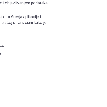
em i objavljivanjem podataka
 korištenja aplikacije i
oj trećoj strani, osim kako je
ka.
)