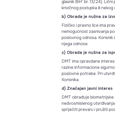
glasnik BiH“ br. 13/24). Ličn
krivičnog postupka ili neko
b) Obrada je nužna za izv
Fizičko i pravno lice ima pra
nemogućnost zasnivanja pos
poslovnog odnosa. Korisnik i
njega odnose.
c) Obrada je nužna za ispu
DMT ima opravdane interese 
razine informacione sigurnost
poslovne potrebe. Pri utvrđi
Korisnika.
d) Značajan javni interes
DMT obrađuje biometrijske p
nedvosmislenog utvrđivanja i
spriječiti prevaru i pružiti 