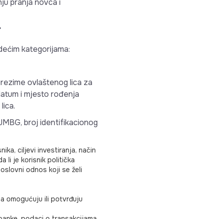
ju pranja novca i
T
dećim kategorijama:
 prezime ovlaštenog lica za
datum i mjesto rođenja
lica.
 JMBG, broj identifikacionog
ika, ciljevi investiranja, način
 li je korisnik politička
oslovni odnos koji se želi
ja omogućuju ili potvrđuju
 banke, podaci o transakcijama