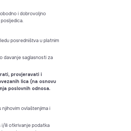
slobodno i dobrovoljno
posljedica.
ogledu posredništva u platnim
no davanje saglasnosti za
ati, provjeravati i
povezanih lica (na osnovu
enja poslovnih odnosa.
 njihovim ovlaštenjima i
/ili otkrivanje podatka