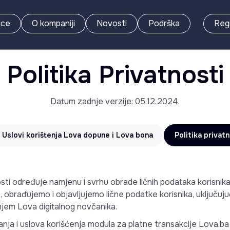
ice
O kompaniji
Novosti
Podrška
Regi
Politika Privatnosti
Datum zadnje verzije: 05.12.2024.
Uslovi korištenja Lova dopune i Lova bona
Politika privatn
osti određuje namjenu i svrhu obrade ličnih podataka korisnika
mo, obrađujemo i objavljujemo lične podatke korisnika, uključu
njem Lova digitalnog novčanika.
anja i uslova korišćenja modula za platne transakcije Lova.b