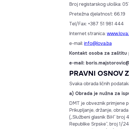
Broj registarskog uloška: 
Pretežna djelatnost: 66.19
Tel/Fax: +387 51 981 444
Internet stranica:
www.lova.
e-mail:
info@lova.ba
Kontakt osoba za zaštitu 
e-mail: boris.majstorovic
PRAVNI OSNOV 
Svaka obrada ličnih podataka
a) Obrada je nužna za is
DMT je obveznik primjene po
Prikupljanje, držanje, obrada
(„Službeni glasnik BiH“ broj
Republike Srpske“, broj 1/24