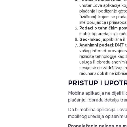
unutar Lova aplikacije ko
plaćanja i podizanje gotov
fizičkom) kojem se plaća,
ime pošiljaoca i primaoca
Podaci o tehničkim post
mobilnog uređaja i/ili raču
Geo-lokacija:
približna il
Anonimni podaci
: DMT t
vašeg internet provajdera,
različite tehnologije kao
usluga ili obradu anonimizo
sesije se ne zadržavaju n
računaru dok ih ne izbrišet
PRISTUP I UPO
Mobilna aplikacija ne dijeli i
plaćanje i obradu detalja tr
Da bi mobilna aplikacija Lo
mobilnog uređaja opisanim u
Pronalaženje naloga na m