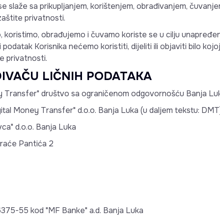
k se slaže sa prikupljanjem, korištenjem, obrađivanjem, čuvanj
aštite privatnosti.
, koristimo, obrađujemo i čuvamo koriste se u cilju unapređenja
 podatak Korisnika nećemo koristiti, dijeliti ili objaviti bilo koj
e privatnosti.
IVAČU LIČNIH PODATAKA
ey Transfer" društvo sa ograničenom odgovornošću Banja Lu
ital Money Transfer" d.o.o. Banja Luka (u daljem tekstu: DMT
vca" d.o.o. Banja Luka
Braće Pantića 2
375-55 kod "MF Banke" a.d. Banja Luka