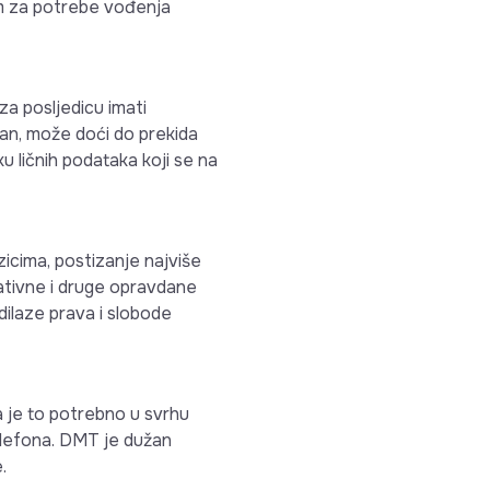
osim za potrebe vođenja
za posljedicu imati
an, može doći do prekida
u ličnih podataka koji se na
icima, postizanje najviše
trativne i druge opravdane
dilaze prava i slobode
 je to potrebno u svrhu
telefona. DMT je dužan
.