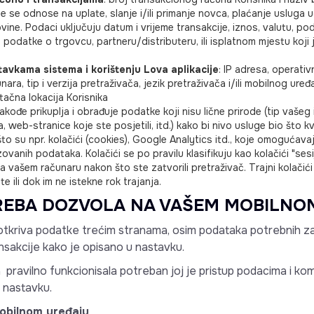
je se odnose na uplate, slanje i/ili primanje novca, plaćanje usluga 
ine. Podaci uključuju datum i vrijeme transakcije, iznos, valutu, pod
 podatke o trgovcu, partneru/distributeru, ili isplatnom mjestu koji
.
avkama sistema i korištenju Lova aplikacije
: IP adresa, operativn
nara, tip i verzija pretraživača, jezik pretraživača i/ili mobilnog uređaj
i tačna lokacija Korisnika
akođe prikuplja i obrađuje podatke koji nisu lične prirode (tip vašeg 
 web-stranice koje ste posjetili, itd.) kako bi nivo usluge bio što kva
 što su npr. kolačići (cookies), Google Analytics itd., koje omogućava
vanih podataka. Kolačići se po pravilu klasifikuju kao kolačići "sesije" 
a vašem računaru nakon što ste zatvorili pretraživač. Trajni kolači
e ili dok im ne istekne rok trajanja.
TREBA DOZVOLA NA VAŠEM MOBILNO
li otkriva podatke trećim stranama, osim podataka potrebnih za r
ansakcije kako je opisano u nastavku.
va pravilno funkcionisala potreban joj je pristup podacima i 
 nastavku.
obilnom uređaju