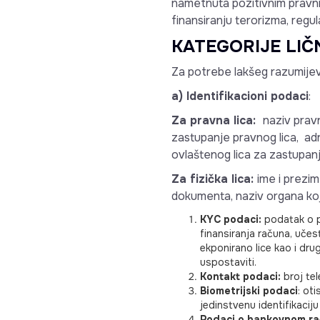
nametnuta pozitivnim pravni
finansiranju terorizma, regulat
KATEGORIJE LI
Za potrebe lakšeg razumijev
a) Identifikacioni podaci
:
Za pravna lica:
naziv pravn
zastupanje pravnog lica, adr
ovlaštenog lica za zastupanj
Za fizička lica:
ime i prezim
dokumenta, naziv organa koji
KYC podaci:
podatak o po
finansiranja računa, učest
ekponirano lice kao i dru
uspostaviti.
Kontakt podaci:
broj tel
Biometrijski podaci
: ot
jedinstvenu identifikaciju
Podaci o bankovnom ra