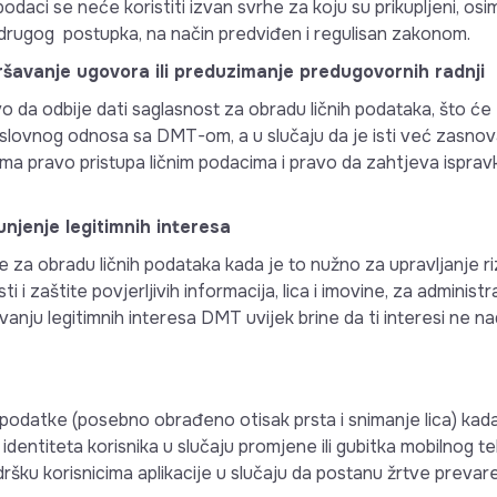
i podaci se neće koristiti izvan svrhe za koju su prikupljeni, 
g drugog postupka, na način predviđen i regulisan zakonom.
ršavanje ugovora ili preduzimanje predugovornih radnji
vo da odbije dati saglasnost za obradu ličnih podataka, što će 
lovnog odnosa sa DMT-om, a u slučaju da je isti već zasnov
ma pravo pristupa ličnim podacima i pravo da zahtjeva ispravk
njenje legitimnih interesa
za obradu ličnih podataka kada je to nužno za upravljanje riz
i i zaštite povjerljivih informacija, lica i imovine, za adminis
vanju legitimnih interesa DMT uvijek brine da ti interesi ne na
odatke (posebno obrađeno otisak prsta i snimanje lica) kada
dentiteta korisnika u slučaju promjene ili gubitka mobilnog 
podršku korisnicima aplikacije u slučaju da postanu žrtve prevare