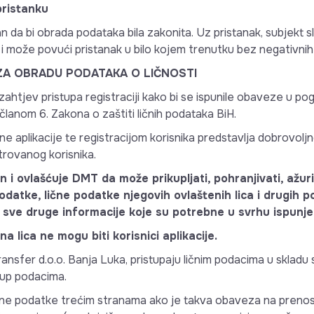
pristanku
an da bi obrada podataka bila zakonita. Uz pristanak, subjekt 
i može povući pristanak u bilo kojem trenutku bez negativnih 
ZA OBRADU PODATAKA O LIČNOSTI
 zahtjev pristupa registraciji kako bi se ispunile obaveze u p
članom 6. Zakona o zaštiti ličnih podataka BiH.
ne aplikacije te registracijom korisnika predstavlja dobrovolj
trovanog korisnika.
an i ovlašćuje DMT da može prikupljati, pohranjivati, ažurir
odatke, lične podatke njegovih ovlaštenih lica i drugih 
 i sve druge informacije koje su potrebne u svrhu ispunj
 lica ne mogu biti korisnici aplikacije.
ansfer d.o.o. Banja Luka, pristupaju ličnim podacima u skladu s
tup podacima.
čne podatke trećim stranama ako je takva obaveza na prenos i