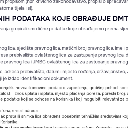
m propisom (npr. krivično zakonodavstvo, propisi o sprečavan
orna tijela i sl).
ČNIH PODATAKA KOJE OBRAĐUJE DM
anja grupirali smo lične podatke koje obrađujemo prema slje
og lica, sjedište pravnog lica, matični broj pravnog lica, ime i
esa prebivališta ovlaštenog lica za zastupanje pravnog lica, 
e pravnog lica i JMBG ovlaštenog lica za zastupanje pravnog 
e, adresa prebivališta, datum i mjesto rođenja, državljanstvo,
 je izdao identifikacioni dokument.
rijeklu novca ili imovine, podaci o zaposlenju, godišnji prihodi korisn
alost i iznos uplata i isplata, mjesto plaćanja poreza, poreski broj, da
ge podatke koji se odnose na Korisnika i koji mogu biti relevatni za p
efona, e-mail adresa
isak prsta ili snimka lica obrađena posebnim tehničkim sredstvima ko
 Korisnika.
čunu i transakcijama
: broj transakcionog računa Korisnika i naziv