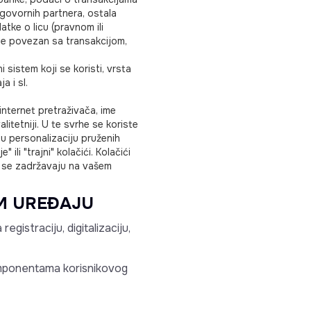
ugovornih partnera, ostala
atke o licu (pravnom ili
 je povezan sa transakcijom,
i sistem koji se koristi, vrsta
a i sl.
internet pretraživača, ime
litetniji. U te svrhe se koriste
ju personalizaciju pruženih
ili "trajni" kolačići. Kolačići
ći se zadržavaju na vašem
M UREĐAJU
egistraciju, digitalizaciju,
komponentama korisnikovog