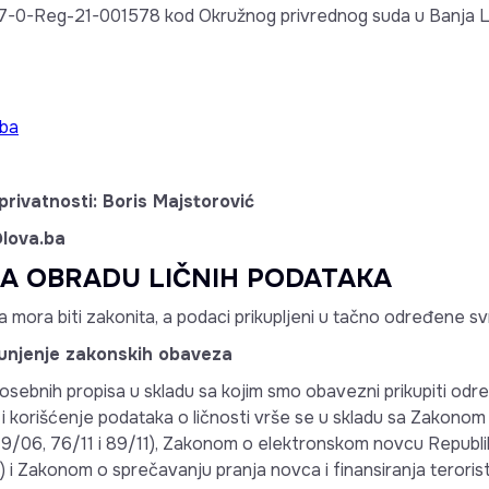
057-0-Reg-21-001578 kod Okružnog privrednog suda u Banja L
ba
privatnosti: Boris Majstorović
@lova.ba
ZA OBRADU LIČNIH PODATAKA
 mora biti zakonita, a podaci prikupljeni u tačno određene s
punjenje zakonskih obaveza
sebnih propisa u skladu sa kojim smo obavezni prikupiti odre
 i korišćenje podataka o ličnosti vrše se u skladu sa Zakonom 
 49/06, 76/11 i 89/11), Zakonom o elektronskom novcu Republi
) i Zakonom o sprečavanju pranja novca i finansiranja terorist