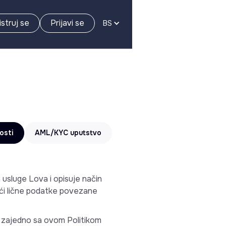
struj se
Prijavi se
BS
osti
AML/KYC uputstvo
 usluge Lova i opisuje način
jući lične podatke povezane
a zajedno sa ovom Politikom