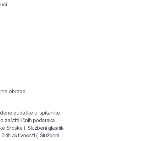
uci
vrhe obrade.
đene podatke o ispitaniku.
o zaštiti ličnih podataka
ke Srpske („Službeni glasnik
ičkih aktivnosti („Službeni