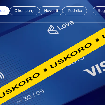
ice
O kompaniji
Novosti
Podrška
Regi