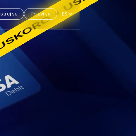
struj se
Prijavi se
BS