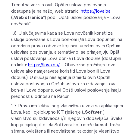
Trenutna verzija ovih Opštih uslova poslovanja
dostupna je na našoj web stranici
https://lova.ba
(„
Web stranica
“) pod „Opšti uslovi poslovanja – Lova
novčanik“.
1.6. U slučajevima kada se Lova novčanik koristi za
usluge povezane s Lova bon-om i/ili Lova dopunom, na
određena prava i obveze koji nisu uređeni ovim Opštim
uslovima poslovanja, alternativno se primjenjuju Opšti
uslovi poslovanja Lova bon-a i Lova dopune (dostupni
na linku:
https://lova.ba/
– Obavezno pročitajte ove
uslove ako namjeravate koristiti Lova bon ili Lova
dopunu). U slučaju neslaganja između ovih Opštih
uslova poslovanja i Opštih uslova za izdavanje Lova
bon-a i Lova dopune, ovi Opšti uslovi poslovanja imaju
prednost u odnosu na Račun.
1.7. Prava intelektualnog vlasništva u vezi sa aplikacijom
Lova, kao i cjelokupno ICT rješenje („
Softver
“)
vlasništvo su Izdavaoca i/ili njegovih dobavljača. Svaka
kopija cijelog ili dijela Softvera koju može kreirati treća
strana, ovlaštena ili neovlaštena, također je vlasništvo