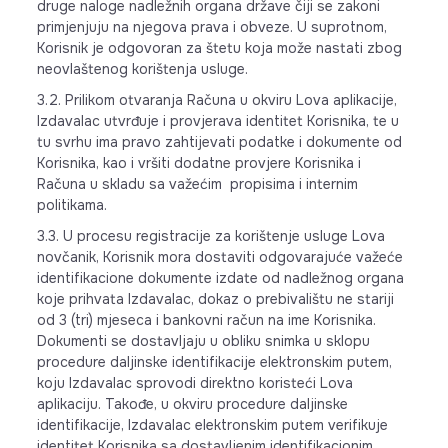
druge naloge nadležnih organa države čiji se zakoni
primjenjuju na njegova prava i obveze. U suprotnom,
Korisnik je odgovoran za štetu koja može nastati zbog
neovlaštenog korištenja usluge.
3.2. Prilikom otvaranja Računa u okviru Lova aplikacije,
Izdavalac utvrđuje i provjerava identitet Korisnika, te u
tu svrhu ima pravo zahtijevati podatke i dokumente od
Korisnika, kao i vršiti dodatne provjere Korisnika i
Računa u skladu sa važećim propisima i internim
politikama.
3.3. U procesu registracije za korištenje usluge Lova
novčanik, Korisnik mora dostaviti odgovarajuće važeće
identifikacione dokumente izdate od nadležnog organa
koje prihvata Izdavalac, dokaz o prebivalištu ne stariji
od 3 (tri) mjeseca i bankovni račun na ime Korisnika.
Dokumenti se dostavljaju u obliku snimka u sklopu
procedure daljinske identifikacije elektronskim putem,
koju Izdavalac sprovodi direktno koristeći Lova
aplikaciju. Takođe, u okviru procedure daljinske
identifikacije, Izdavalac elektronskim putem verifikuje
identitet Korisnika sa dostavljenim identifikacionim