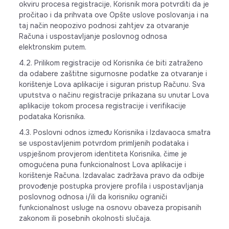
okviru procesa registracije, Korisnik mora potvrditi da je
pročitao i da prihvata ove Opšte uslove poslovanja i na
taj način neopozivo podnosi zahtjev za otvaranje
Računa i uspostavljanje poslovnog odnosa
elektronskim putem.
4.2. Prilikom registracije od Korisnika će biti zatraženo
da odabere zaštitne sigurnosne podatke za otvaranje i
korištenje Lova aplikacije i siguran pristup Računu. Sva
uputstva o načinu registracije prikazana su unutar Lova
aplikacije tokom procesa registracije i verifikacije
podataka Korisnika.
4.3. Poslovni odnos između Korisnika i Izdavaoca smatra
se uspostavljenim potvrdom primljenih podataka i
uspješnom provjerom identiteta Korisnika, čime je
omogućena puna funkcionalnost Lova aplikacije i
korištenje Računa. Izdavalac zadržava pravo da odbije
provođenje postupka provjere profila i uspostavljanja
poslovnog odnosa i/ili da korisniku ograniči
funkcionalnost usluge na osnovu obaveza propisanih
zakonom ili posebnih okolnosti slučaja.