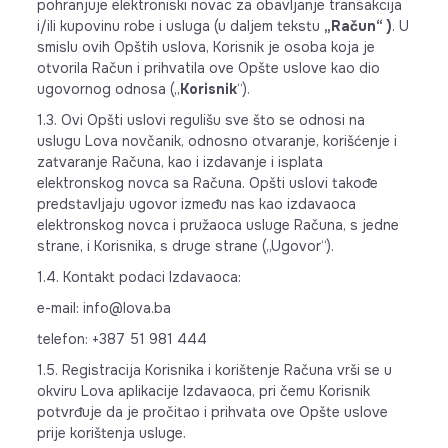
pohranjuje elektroniski novac za obavljanje transakcija
i/ili kupovinu robe i usluga (u daljem tekstu
„Račun“
)
. U
smislu ovih Opštih uslova, Korisnik je osoba koja je
otvorila Račun i prihvatila ove Opšte uslove kao dio
ugovornog odnosa („
Korisnik
“).
1.3. Ovi Opšti uslovi regulišu sve što se odnosi na
uslugu Lova novčanik, odnosno otvaranje, korišćenje i
zatvaranje Računa, kao i izdavanje i isplata
elektronskog novca sa Računa. Opšti uslovi takođe
predstavljaju ugovor između nas kao izdavaoca
elektronskog novca i pružaoca usluge Računa, s jedne
strane, i Korisnika, s druge strane („Ugovor“).
1.4. Kontakt podaci Izdavaoca:
e-mail: info@lova.ba
telefon: +387 51 981 444
1.5. Registracija Korisnika i korištenje Računa vrši se u
okviru Lova aplikacije Izdavaoca, pri čemu Korisnik
potvrđuje da je pročitao i prihvata ove Opšte uslove
prije korištenja usluge.