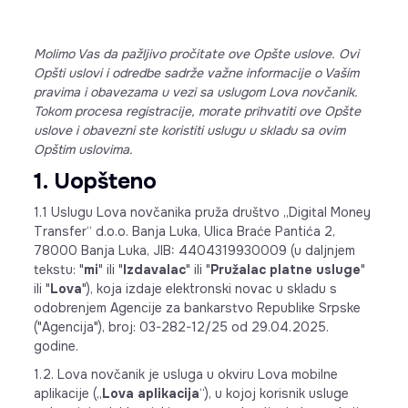
Molimo Vas da pažljivo pročitate ove Opšte uslove. Ovi
Opšti uslovi i odredbe sadrže važne informacije o Vašim
pravima i obavezama u vezi sa uslugom Lova novčanik.
Tokom procesa registracije, morate prihvatiti ove Opšte
uslove i obavezni ste koristiti uslugu u skladu sa ovim
Opštim uslovima.
1. Uopšteno
1.1 Uslugu Lova novčanika pruža društvo „Digital Money
Transfer“ d.o.o. Banja Luka, Ulica Braće Pantića 2,
78000 Banja Luka, JIB: 4404319930009 (u daljnjem
tekstu: "
mi
" ili "
Izdavalac
" ili "
Pružalac platne usluge
"
ili "
Lova
"), koja izdaje elektronski novac u skladu s
odobrenjem Agencije za bankarstvo Republike Srpske
("Agencija"), broj: 03-282-12/25 od 29.04.2025.
godine.
1.2. Lova novčanik je usluga u okviru Lova mobilne
aplikacije („
Lova aplikacija
“), u kojoj korisnik usluge