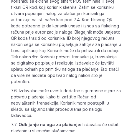
Korisniku sa ekrana svog smart POS terminala ili svoj
fiksni QR kod, koji korisnik skenira. Zatim se korisniku
otvara popunjeni nalog za plaćanje i korisnik ga
autorizuje na isti način kao pod 7.4. Kod fiksnog QR
koda potrebno je da korisnik unese i iznos sa fiskalnog
računa prije autorizacije naloga. Blagajnik može umjesto
QR koda tražiti od korisnika ID broj njegovog računa,
nakon čega se korisniku pojavljuje zahtjev za plaćanje u
Lova aplikaciji koji Korisnik može da prihvati ili da odbije.
Tek nakon što Korisnik potvrdi transakciju, transakcija
se digitalno potpisuje i realizuje. Izdavalac će izvršiti
uplatu odmah po primitku naloga za plaćanje, što znači
da više ne možete opozvati nalog nakon što je
potvrđen.
7.6. Izdavalac može uvesti dodatne sigurnosne mjere za
potvrdu plaćanja, kako bi zaštitio Račun od
neovlaštenih transakcija. Korisnik mora postupiti u
skladu sa sigurnosnim procedurama po nalogu
Izdavaoca.
7.7.
Odbijanje naloga za plaćanje:
Izdavalac će odbiti
plaćanje u sljedećim slučajevima: