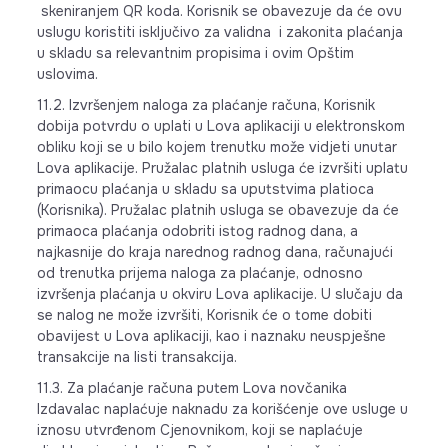
skeniranjem QR koda. Korisnik se obavezuje da će ovu
uslugu koristiti isključivo za validna i zakonita plaćanja
u skladu sa relevantnim propisima i ovim Opštim
uslovima.
11.2. Izvršenjem naloga za plaćanje računa, Korisnik
dobija potvrdu o uplati u Lova aplikaciji u elektronskom
obliku koji se u bilo kojem trenutku može vidjeti unutar
Lova aplikacije. Pružalac platnih usluga će izvršiti uplatu
primaocu plaćanja u skladu sa uputstvima platioca
(Korisnika). Pružalac platnih usluga se obavezuje da će
primaoca plaćanja odobriti istog radnog dana, a
najkasnije do kraja narednog radnog dana, računajući
od trenutka prijema naloga za plaćanje, odnosno
izvršenja plaćanja u okviru Lova aplikacije. U slučaju da
se nalog ne može izvršiti, Korisnik će o tome dobiti
obavijest u Lova aplikaciji, kao i naznaku neuspješne
transakcije na listi transakcija.
11.3. Za plaćanje računa putem Lova novčanika
Izdavalac naplaćuje naknadu za korišćenje ove usluge u
iznosu utvrđenom Cjenovnikom, koji se naplaćuje