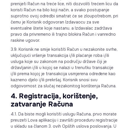
prenijeti Račun na treće lice, niti dozvoliti trećem licu da
koristi Račun na bilo koji način, a svako postupanje
suprotno ovoj odredbi smatrat će se zloupotrebom, pri
čemu je Korisnik odgovoran Izdavaocu za sve
eventualne štete koje nastanu, a Izdavalac zadržava
pravo da privremeno ili trajno blokira Račun i vanredno
raskine ugovor.
3.9. Korisnik ne smije koristiti Račun u nezakonite svrhe,
uključujući vršenje transakcija i/ili plaćanje roba i/ili
usluga koje su zakonom na području države čiji je
državljanin i/ili u kojoj se nalazi u trenutku transakcije
i/ili prema kojoj je transakcija usmjerena određene kao
kazneno djelo i/ili prekršaj. Korisnik snosi svu
odgovornost za slučaj nezakonitog korištenja Računa.
4. Registracija, korištenje,
zatvaranje Računa
4.1. Da biste mogli koristiti uslugu Računa, prvo morate
preuzeti Lova aplikaciju i završiti proceduru registracije
u skladu sa članom 3. ovih Opštih uslova poslovanja. U