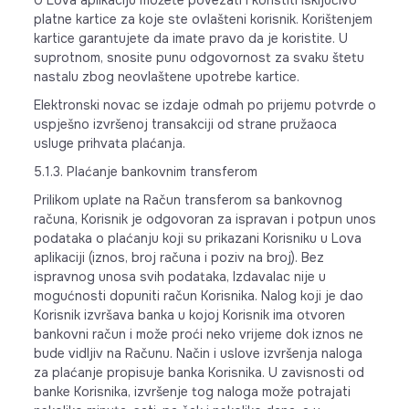
U Lova aplikaciju možete povezati i koristiti isključivo
platne kartice za koje ste ovlašteni korisnik. Korištenjem
kartice garantujete da imate pravo da je koristite. U
suprotnom, snosite punu odgovornost za svaku štetu
nastalu zbog neovlaštene upotrebe kartice.
Elektronski novac se izdaje odmah po prijemu potvrde o
uspješno izvršenoj transakciji od strane pružaoca
usluge prihvata plaćanja.
5.1.3. Plaćanje bankovnim transferom
Prilikom uplate na Račun transferom sa bankovnog
računa, Korisnik je odgovoran za ispravan i potpun unos
podataka o plaćanju koji su prikazani Korisniku u Lova
aplikaciji (iznos, broj računa i poziv na broj). Bez
ispravnog unosa svih podataka, Izdavalac nije u
mogućnosti dopuniti račun Korisnika. Nalog koji je dao
Korisnik izvršava banka u kojoj Korisnik ima otvoren
bankovni račun i može proći neko vrijeme dok iznos ne
bude vidljiv na Računu. Način i uslove izvršenja naloga
za plaćanje propisuje banka Korisnika. U zavisnosti od
banke Korisnika, izvršenje tog naloga može potrajati