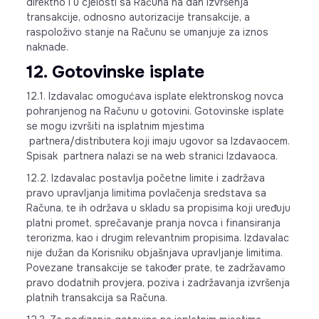
direktno i u cjelosti sa Računa na dan izvršenja
transakcije, odnosno autorizacije transakcije, a
raspoloživo stanje na Računu se umanjuje za iznos
naknade.
12. Gotovinske isplate
12.1. Izdavalac omogućava isplate elektronskog novca
pohranjenog na Računu u gotovini. Gotovinske isplate
se mogu izvršiti na isplatnim mjestima
partnera/distributera koji imaju ugovor sa Izdavaocem.
Spisak partnera nalazi se na web stranici Izdavaoca.
12.2. Izdavalac postavlja početne limite i zadržava
pravo upravljanja limitima povlačenja sredstava sa
Računa, te ih održava u skladu sa propisima koji uređuju
platni promet, sprečavanje pranja novca i finansiranja
terorizma, kao i drugim relevantnim propisima. Izdavalac
nije dužan da Korisniku objašnjava upravljanje limitima.
Povezane transakcije se također prate, te zadržavamo
pravo dodatnih provjera, poziva i zadržavanja izvršenja
platnih transakcija sa Računa.