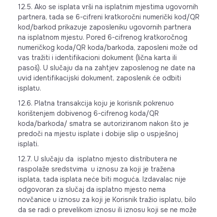
12.5. Ako se isplata vrši na isplatnim mjestima ugovornih
partnera, tada se 6-cifreni kratkoročni numerički kod/QR
kod/barkod prikazuje zaposleniku ugovornih partnera
na isplatnom mjestu. Pored 6-cifrenog kratkoročnog
numeričkog koda/QR koda/barkoda, zaposleni može od
vas tražiti i identifikacioni dokument (lična karta ili
pasoš). U slučaju da na zahtjev zaposlenog ne date na
uvid identifikacijski dokument, zaposlenik će odbiti
isplatu.
12.6. Platna transakcija koju je korisnik pokrenuo
korištenjem dobivenog 6-cifrenog koda/QR
koda/barkoda/ smatra se autoriziranom nakon što je
predoči na mjestu isplate i dobije slip o uspješnoj
isplati.
12.7. U slučaju da isplatno mjesto distributera ne
raspolaže sredstvima u iznosu za koji je tražena
isplata, tada isplata neće biti moguća. Izdavalac nije
odgovoran za slučaj da isplatno mjesto nema
novčanice u iznosu za koji je Korisnik tražio isplatu, bilo
da se radi o prevelikom iznosu ili iznosu koji se ne može