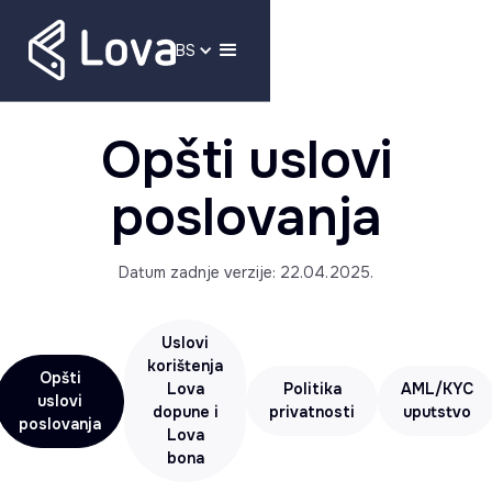
BS
Opšti uslovi
poslovanja
Datum zadnje verzije: 22.04.2025.
Uslovi
korištenja
Opšti
Lova
Politika
AML/KYC
uslovi
dopune i
privatnosti
uputstvo
poslovanja
Lova
bona