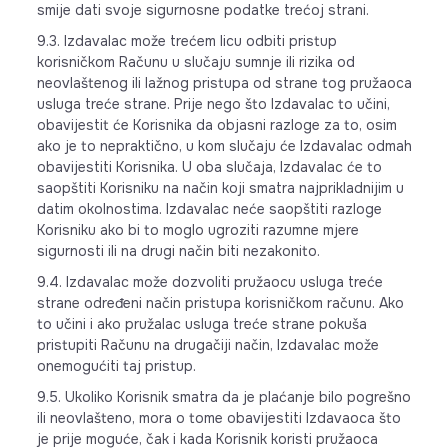
smije dati svoje sigurnosne podatke trećoj strani.
9.3. Izdavalac može trećem licu odbiti pristup
korisničkom Računu u slučaju sumnje ili rizika od
neovlaštenog ili lažnog pristupa od strane tog pružaoca
usluga treće strane. Prije nego što Izdavalac to učini,
obavijestit će Korisnika da objasni razloge za to, osim
ako je to nepraktično, u kom slučaju će Izdavalac odmah
obavijestiti Korisnika. U oba slučaja, Izdavalac će to
saopštiti Korisniku na način koji smatra najprikladnijim u
datim okolnostima. Izdavalac neće saopštiti razloge
Korisniku ako bi to moglo ugroziti razumne mjere
sigurnosti ili na drugi način biti nezakonito.
9.4. Izdavalac može dozvoliti pružaocu usluga treće
strane određeni način pristupa korisničkom računu. Ako
to učini i ako pružalac usluga treće strane pokuša
pristupiti Računu na drugačiji način, Izdavalac može
onemogućiti taj pristup.
9.5. Ukoliko Korisnik smatra da je plaćanje bilo pogrešno
ili neovlašteno, mora o tome obavijestiti Izdavaoca što
je prije moguće, čak i kada Korisnik koristi pružaoca