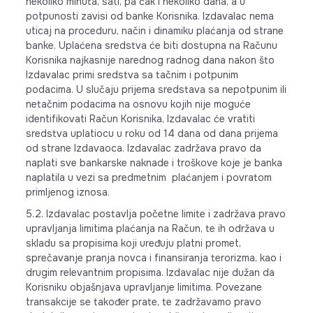
nekoliko minuta, sati, pa čak i nekoliko dana, a u
potpunosti zavisi od banke Korisnika. Izdavalac nema
uticaj na proceduru, način i dinamiku plaćanja od strane
banke. Uplaćena sredstva će biti dostupna na Računu
Korisnika najkasnije narednog radnog dana nakon što
Izdavalac primi sredstva sa tačnim i potpunim
podacima. U slučaju prijema sredstava sa nepotpunim ili
netačnim podacima na osnovu kojih nije moguće
identifikovati Račun Korisnika, Izdavalac će vratiti
sredstva uplatiocu u roku od 14 dana od dana prijema
od strane Izdavaoca. Izdavalac zadržava pravo da
naplati sve bankarske naknade i troškove koje je banka
naplatila u vezi sa predmetnim plaćanjem i povratom
primljenog iznosa.
5.2. Izdavalac postavlja početne limite i zadržava pravo
upravljanja limitima plaćanja na Račun, te ih održava u
skladu sa propisima koji uređuju platni promet,
sprečavanje pranja novca i finansiranja terorizma, kao i
drugim relevantnim propisima. Izdavalac nije dužan da
Korisniku objašnjava upravljanje limitima. Povezane
transakcije se također prate, te zadržavamo pravo