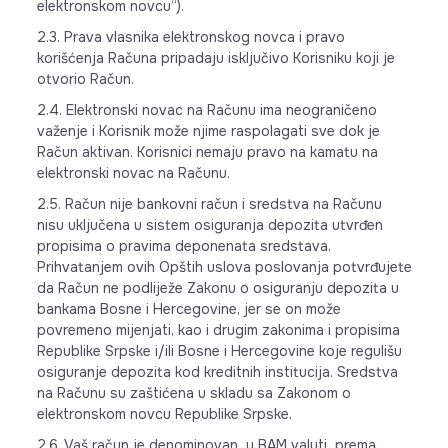
elektronskom novcu“).
2.3. Prava vlasnika elektronskog novca i pravo
korišćenja Računa pripadaju isključivo Korisniku koji je
otvorio Račun.
2.4. Elektronski novac na Računu ima neograničeno
važenje i Korisnik može njime raspolagati sve dok je
Račun aktivan. Korisnici nemaju pravo na kamatu na
elektronski novac na Računu.
2.5. Račun nije bankovni račun i sredstva na Računu
nisu uključena u sistem osiguranja depozita utvrđen
propisima o pravima deponenata sredstava.
Prihvatanjem ovih Opštih uslova poslovanja potvrđujete
da Račun ne podliježe Zakonu o osiguranju depozita u
bankama Bosne i Hercegovine, jer se on može
povremeno mijenjati, kao i drugim zakonima i propisima
Republike Srpske i/ili Bosne i Hercegovine koje regulišu
osiguranje depozita kod kreditnih institucija. Sredstva
na Računu su zaštićena u skladu sa Zakonom o
elektronskom novcu Republike Srpske.
2.6. Vaš račun je denominovan u BAM valuti prema