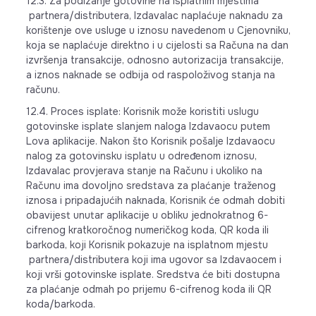
12.3. Za podizanje gotovine na isplatnim mjestima
partnera/distributera, Izdavalac naplaćuje naknadu za
korištenje ove usluge u iznosu navedenom u Cjenovniku,
koja se naplaćuje direktno i u cijelosti sa Računa na dan
izvršenja transakcije, odnosno autorizacija transakcije,
a iznos naknade se odbija od raspoloživog stanja na
računu.
12.4. Proces isplate: Korisnik može koristiti uslugu
gotovinske isplate slanjem naloga Izdavaocu putem
Lova aplikacije. Nakon što Korisnik pošalje Izdavaocu
nalog za gotovinsku isplatu u određenom iznosu,
Izdavalac provjerava stanje na Računu i ukoliko na
Računu ima dovoljno sredstava za plaćanje traženog
iznosa i pripadajućih naknada, Korisnik će odmah dobiti
obavijest unutar aplikacije u obliku jednokratnog 6-
cifrenog kratkoročnog numeričkog koda, QR koda ili
barkoda, koji Korisnik pokazuje na isplatnom mjestu
partnera/distributera koji ima ugovor sa Izdavaocem i
koji vrši gotovinske isplate. Sredstva će biti dostupna
za plaćanje odmah po prijemu 6-cifrenog koda ili QR
koda/barkoda.