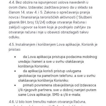
4.4. Bez obzira na ispunjenost uslova navedenih u
ovom članu, Izdavalac zadržava pravo da u skladu sa
članom 14. stav 4. i 5. Zakona o sprečavanju pranja
novca i finansiranja terorističkih aktivnosti (“Službeni
glasnik BiH, broj 13/24) odbije otvaranje Računa i
zaključi ugovor sa licem koje je podnijelo zahtjev za
otvaranje računa i nije u obavezi obrazlagati takvu
odluku.
4.5. Instaliranjem i korištenjem Lova aplikacije, Korisnik je
pristao:
da Lova aplikacija pristupa podacima mobilnog
uređaja i kameri a sve u svrhu olakšavanja
korištenja Korisniku;
da aplikacija koristi pristup uslugama
geolokacije na pametnom telefonu, a sve u svrhu
olakšavanja korištenja Korisniku;
primati povremena obavještenja od Izdavaoca
i/ili njegovih partnera, sve u dobroj namjeri putem
same Lova aplikacije, SMS-a i/ili e-maila;
4.6. U bilo kom trenutku nakon otvaranja Računa,