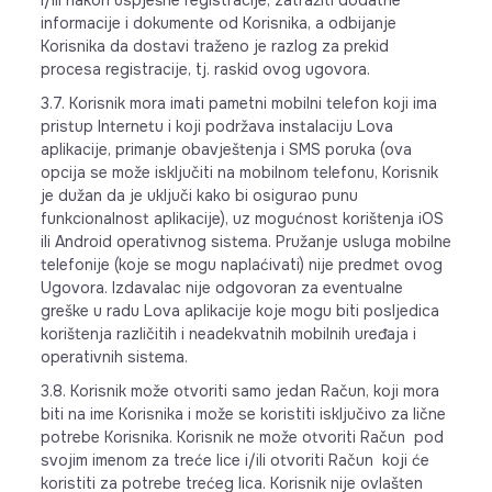
i/ili nakon uspješne registracije, zatražiti dodatne
informacije i dokumente od Korisnika, a odbijanje
Korisnika da dostavi traženo je razlog za prekid
procesa registracije, tj. raskid ovog ugovora.
3.7. Korisnik mora imati pametni mobilni telefon koji ima
pristup Internetu i koji podržava instalaciju Lova
aplikacije, primanje obavještenja i SMS poruka (ova
opcija se može isključiti na mobilnom telefonu, Korisnik
je dužan da je uključi kako bi osigurao punu
funkcionalnost aplikacije), uz mogućnost korištenja iOS
ili Android operativnog sistema. Pružanje usluga mobilne
telefonije (koje se mogu naplaćivati) nije predmet ovog
Ugovora. Izdavalac nije odgovoran za eventualne
greške u radu Lova aplikacije koje mogu biti posljedica
korištenja različitih i neadekvatnih mobilnih uređaja i
operativnih sistema.
3.8. Korisnik može otvoriti samo jedan Račun, koji mora
biti na ime Korisnika i može se koristiti isključivo za lične
potrebe Korisnika. Korisnik ne može otvoriti Račun pod
svojim imenom za treće lice i/ili otvoriti Račun koji će
koristiti za potrebe trećeg lica. Korisnik nije ovlašten