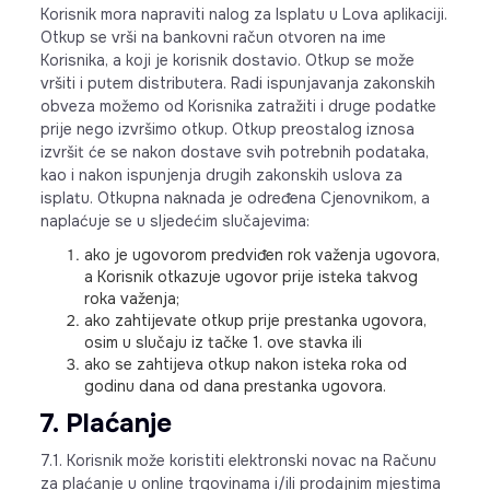
Korisnik mora napraviti nalog za Isplatu u Lova aplikaciji.
Otkup se vrši na bankovni račun otvoren na ime
Korisnika, a koji je korisnik dostavio. Otkup se može
vršiti i putem distributera. Radi ispunjavanja zakonskih
obveza možemo od Korisnika zatražiti i druge podatke
prije nego izvršimo otkup. Otkup preostalog iznosa
izvršit će se nakon dostave svih potrebnih podataka,
kao i nakon ispunjenja drugih zakonskih uslova za
isplatu. Otkupna naknada je određena Cjenovnikom, a
naplaćuje se u sljedećim slučajevima:
ako je ugovorom predviđen rok važenja ugovora,
a Korisnik otkazuje ugovor prije isteka takvog
roka važenja;
ako zahtijevate otkup prije prestanka ugovora,
osim u slučaju iz tačke 1. ove stavka ili
ako se zahtijeva otkup nakon isteka roka od
godinu dana od dana prestanka ugovora.
7. Plaćanje
7.1. Korisnik može koristiti elektronski novac na Računu
za plaćanje u online trgovinama i/ili prodajnim mjestima