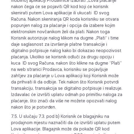
mobilnoj aplikaciji Prodavnice izabrati „Lova plaćanje“
nakon čega će se pojaviti QR kod koji će korisnik
skenirati putem Lova aplikacije ili ukucati ID svog
Računa. Nakon skeniranja QR koda korisniku se otvara
popunjen nalog za plaćanje i opcija da izabere kojim
elektronskim novčanikom želi da plati. Nakon toga
Korisnik autorizuje nalog klikom na dugme „Plati“ i time
daje saglasnost za izvršenje platne transakcije i
digitalno potpisuje nalog kako bi dokazao neopozivost
plaćanja. Ukoliko se korisnik odluči za drugu opciju i
kuca ID svog Računa, nakon što klikne na dugme “Plati”
na web stranici Prodavca, korisniku se pojavljuje
zahtjev za plaćanje u Lova aplikaciji koji Korisnik može
da prihvati ili da odbije. Tek nakon što Korisnik potvrdi
transakciju, transakcija se digitalno potpisuje i realizuje.
Izdavalac će izvršiti uplatu odmah po primitku naloga za
plaćanje, što znači da više ne možete opozvati nalog
nakon što je potvrđen.
7.5. U slučaju 7.3. pod b) Korisnik će blagajniku na
prodajnom mjestu naznačiti da će izvršiti uplatu putem
Lova aplikacije. Blagajnik može da pokaže QR kod