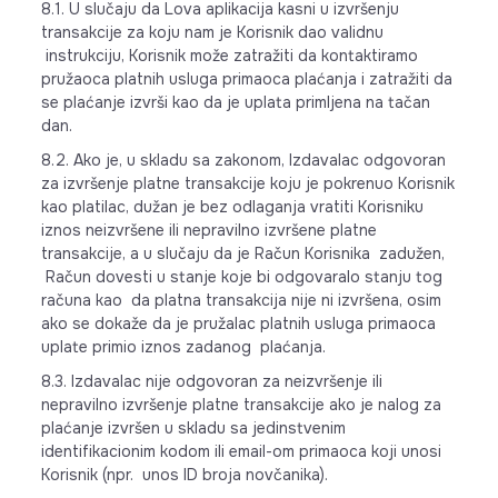
8.1. U slučaju da Lova aplikacija kasni u izvršenju
transakcije za koju nam je Korisnik dao validnu
instrukciju, Korisnik može zatražiti da kontaktiramo
pružaoca platnih usluga primaoca plaćanja i zatražiti da
se plaćanje izvrši kao da je uplata primljena na tačan
dan.
8.2. Ako je, u skladu sa zakonom, Izdavalac odgovoran
za izvršenje platne transakcije koju je pokrenuo Korisnik
kao platilac, dužan je bez odlaganja vratiti Korisniku
iznos neizvršene ili nepravilno izvršene platne
transakcije, a u slučaju da je Račun Korisnika zadužen,
Račun dovesti u stanje koje bi odgovaralo stanju tog
računa kao da platna transakcija nije ni izvršena, osim
ako se dokaže da je pružalac platnih usluga primaoca
uplate primio iznos zadanog plaćanja.
8.3. Izdavalac nije odgovoran za neizvršenje ili
nepravilno izvršenje platne transakcije ako je nalog za
plaćanje izvršen u skladu sa jedinstvenim
identifikacionim kodom ili email-om primaoca koji unosi
Korisnik (npr. unos ID broja novčanika).