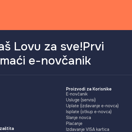
aš Lovu za sve!Prvi
maći e-novčanik
Proizvodi za Korisnike
E-novčanik
Usluge (servisi)
Uplate (izdavanje e-novca)
Isplate (otkup e-novca)
Slanje novca
Plaćanje
 zaštita
Izdavanje VISA kartica