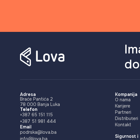
Im
do
Adresa
Kompanija
Braće Pantića 2
O nama
78 000 Banja Luka
Karijere
Telefon
Partneri
+387 65 151 115
Distributeri
+387 51 981 444
Kontakt
Email
podrska@lova.ba
Sigurnost i
info@lova.ba