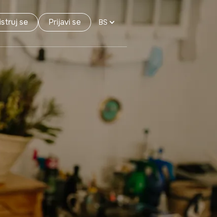
struj se
Prijavi se
BS