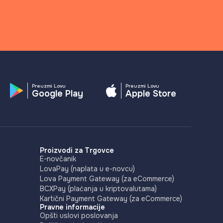
Preuzmi Lovu
Preuzmi Lovu
Google Play
Apple Store
Proizvodi za Trgovce
E-novčanik
LovaPay (naplata u e-novcu)
Lova Payment Gateway (za eCommerce)
BCXPay (plaćanja u kriptovalutama)
Kartični Payment Gateway (za eCommerce)
Pravne informacije
Opšti uslovi poslovanja