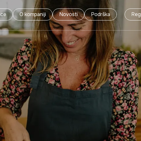
ice
O kompaniji
Novosti
Podrška
Regi