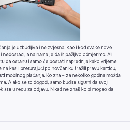
nja je uzbudljiva i neizvjesna. Kao i kod svake nove
 i nedostaci, a na nama je da ih pažljivo odmjerimo. Ali
 tu da ostanu i samo će postati naprednija kako vrijeme
na kasi i preturajući po novčaniku tražili pravu karticu,
sti mobilnog plaćanja. Ko zna – za nekoliko godina možda
ima. A ako se to dogodi, samo budite sigurni da svoj
dok ste u redu za odjavu. Nikad ne znaš ko bi mogao da