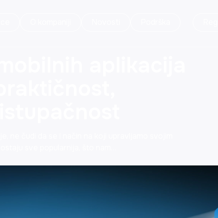
ice
O kompaniji
Novosti
Podrška
Regi
mobilnih aplikacija
praktičnost,
ristupačnost
e, ne čudi da se i način na koji upravljamo svojim
postaju sve popularnija, što nam…