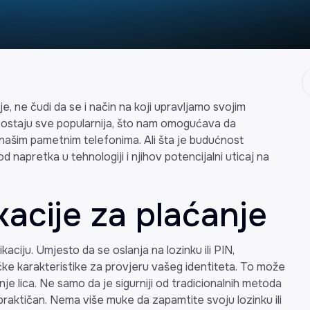
e, ne čudi da se i način na koji upravljamo svojim
 postaju sve popularnija, što nam omogućava da
našim pametnim telefonima. Ali šta je budućnost
napretka u tehnologiji i njihov potencijalni uticaj na
kacije za plaćanje
aciju. Umjesto da se oslanja na lozinku ili PIN,
zičke karakteristike za provjeru vašeg identiteta. To može
anje lica. Ne samo da je sigurniji od tradicionalnih metoda
 praktičan. Nema više muke da zapamtite svoju lozinku ili