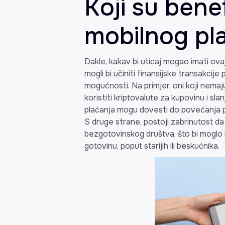
Koji su bene
mobilnog pl
Dakle, kakav bi uticaj mogao imati ov
mogli bi učiniti finansijske transakcije 
mogućnosti. Na primjer, oni koji nemaj
koristiti kriptovalute za kupovinu i sl
plaćanja mogu dovesti do povećanja p
S druge strane, postoji zabrinutost d
bezgotovinskog društva, što bi moglo i
gotovinu, poput starijih ili beskućnika.