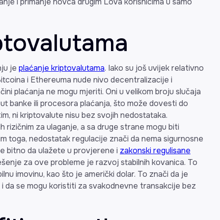
lanje i primanje novca drugim Lova korisnicima u samo
iptovalutama
ju je
plaćanje kriptovalutama
. Iako su još uvijek relativno
Bitcoina i Ethereuma nude nivo decentralizacije i
čini plaćanja ne mogu mjeriti. Oni u velikom broju slučaja
ut banke ili procesora plaćanja, što može dovesti do
im, ni kriptovalute nisu bez svojih nedostataka.
 ih rizičnim za ulaganje, a sa druge strane mogu biti
im toga, nedostatak regulacije znači da nema sigurnosne
e bitno da ulažete u provjerene i
zakonski regulisane
ešenje za ove probleme je razvoj stabilnih kovanica. To
lnu imovinu, kao što je američki dolar. To znači da je
a i da se mogu koristiti za svakodnevne transakcije bez