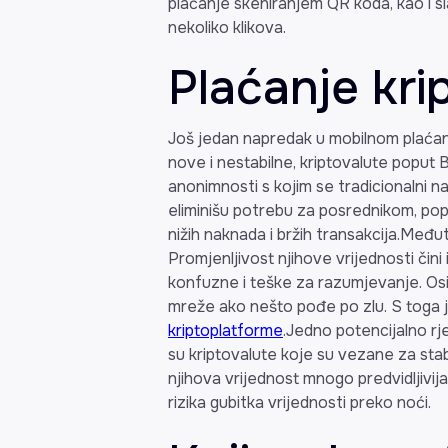
plaćanje skeniranjem QR koda, kao i s
nekoliko klikova.
Plaćanje kr
Još jedan napredak u mobilnom plaćan
nove i nestabilne, kriptovalute poput 
anonimnosti s kojim se tradicionalni na
eliminišu potrebu za posrednikom, pop
nižih naknada i bržih transakcija.Međut
Promjenljivost njihove vrijednosti čini
konfuzne i teške za razumjevanje. Os
mreže ako nešto pođe po zlu. S toga j
kriptoplatforme
.Jedno potencijalno rj
su kriptovalute koje su vezane za stabi
njihova vrijednost mnogo predvidljivij
rizika gubitka vrijednosti preko noći.