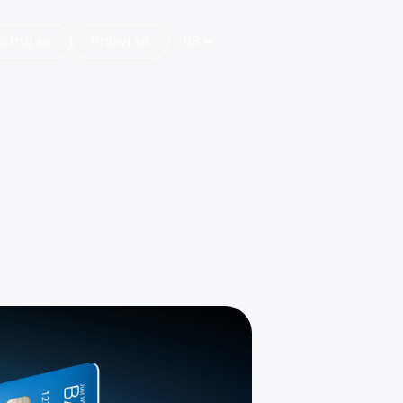
struj se
Prijavi se
BS