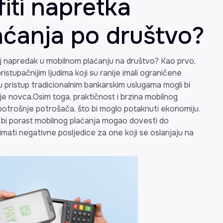
fiti napretka
aćanja po društvo?
aj napredak u mobilnom plaćanju na društvo? Kao prvo,
pristupačnijim ljudima koji su ranije imali ograničene
u pristup tradicionalnim bankarskim uslugama mogli bi
anje novca.Osim toga, praktičnost i brzina mobilnog
otrošnje potrošača, što bi moglo potaknuti ekonomiju.
a bi porast mobilnog plaćanja mogao dovesti do
mati negativne posljedice za one koji se oslanjaju na