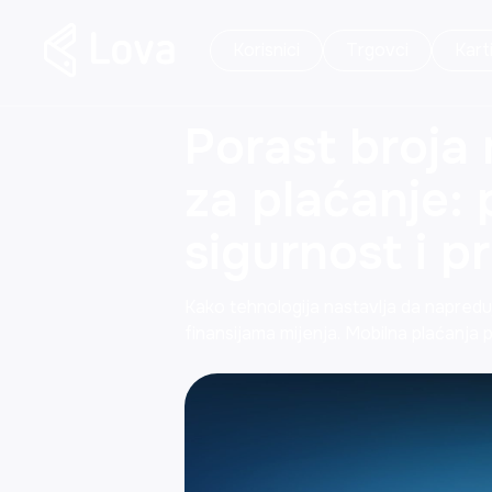
Korisnici
Trgovci
Kart
Porast broja 
za plaćanje: 
sigurnost i p
Kako tehnologija nastavlja da napreduj
finansijama mijenja. Mobilna plaćanja 