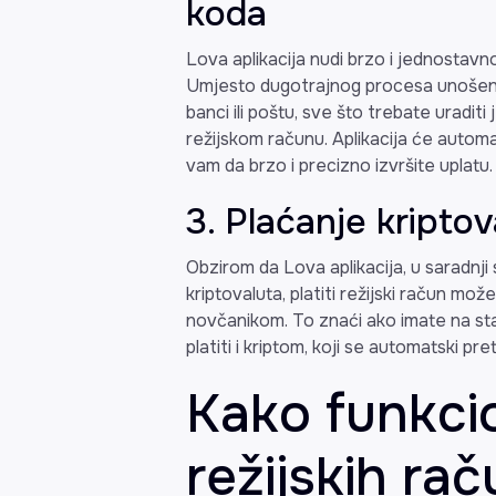
koda
Lova aplikacija nudi brzo i jednostavn
Umjesto dugotrajnog procesa unošenja b
banci ili poštu, sve što trebate uradi
režijskom računu. Aplikacija će autom
vam da brzo i precizno izvršite uplatu.
3. Plaćanje kripto
Obzirom da Lova aplikacija, u saradnji
kriptovaluta, platiti režijski račun m
novčanikom. To znaći ako imate na sta
platiti i kriptom, koji se automatski pr
Kako funkci
režijskih ra