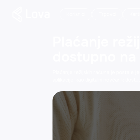
Korisnici
Trgovci
Kart
Plaćanje reži
dostupno na L
Plaćanje režijskih računa je postaje j
aplikacije, kao digitalni novčanik dostu