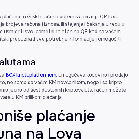
o plaćanje režijskih računa putem skeniranja QR koda.
rojeva računa i iznosa, ili stajanja i čekanja u redu u
ti je usmjeriti svoj pametni telefon na QR kod na vašem
atski prepoznati sve potrebne informacije i omogućiti
valutama
 sa
BCX kriptoplatformom
, omogućava kupovinu i prodaju
ožete, ne samo sa vašim KM novčanikom, nego i sa kripto
nju jednu od šest dostupnih kriptovaluta, račun možete
etvara u KM prilikom plaćanja.
oniše plaćanje
čuna na Lova