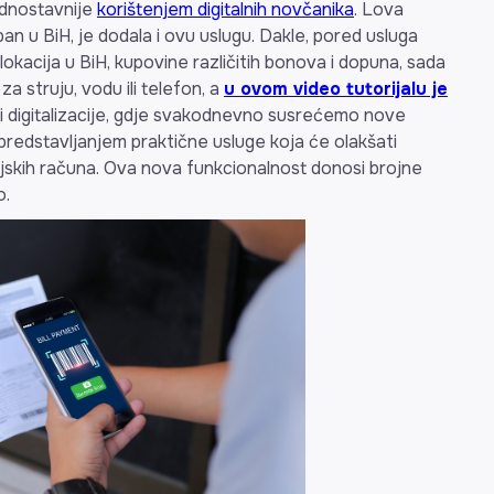
ednostavnije
korištenjem digitalnih novčanika
. Lova
upan u BiH, je dodala i ovu uslugu. Dakle, pored usluga
kacija u BiH, kupovine različitih bonova i dopuna, sada
za struju, vodu ili telefon, a
u ovom video tutorijalu je
i digitalizacije, gdje svakodnevno susrećemo nove
 predstavljanjem praktične usluge koja će olakšati
skih računa. Ova nova funkcionalnost donosi brojne
o.