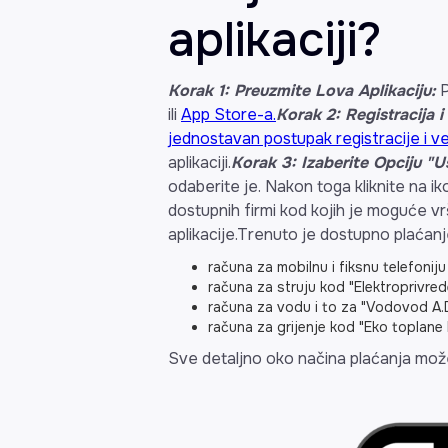
aplikaciji?
Korak 1: Preuzmite Lova Aplikaciju:
P
ili
App Store-a.
Korak 2: Registracija i 
jednostavan postupak registracije i ver
aplikaciji.
Korak 3: Izaberite Opciju "U
odaberite je. Nakon toga kliknite na ik
dostupnih firmi kod kojih je moguće vr
aplikacije.Trenuto je dostupno plaćanj
računa za mobilnu i fiksnu telefonij
računa za struju kod "Elektroprivre
računa za vodu i to za "Vodovod A.
računa za grijenje kod "Eko toplane
Sve detaljno oko načina plaćanja može