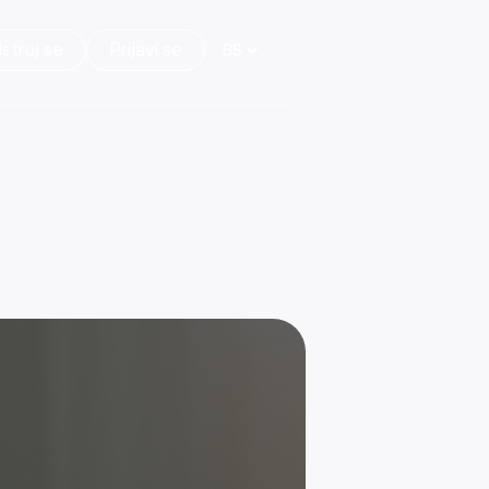
struj se
Prijavi se
BS