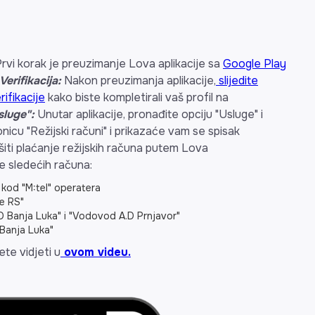
rvi korak je preuzimanje Lova aplikacije sa
Google Play
Verifikacija:
Nakon preuzimanja aplikacije,
slijedite
ifikacije
kako biste kompletirali vaš profil na
sluge":
Unutar aplikacije, pronađite opciju "Usluge" i
onicu "Režijski računi" i prikazaće vam se spisak
šiti plaćanje režijskih računa putem Lova
e sledećih računa:
u kod "M:tel" operatera
de RS"
D Banja Luka" i "Vodovod A.D Prnjavor"
 Banja Luka"
te vidjeti u
ovom videu.