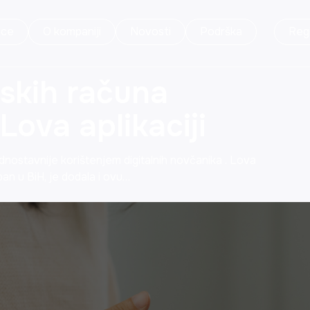
ice
O kompaniji
Novosti
Podrška
Regi
jskih računa
ova aplikaciji
ednostavnije korištenjem digitalnih novčanika . Lova
pan u BiH, je dodala i ovu…