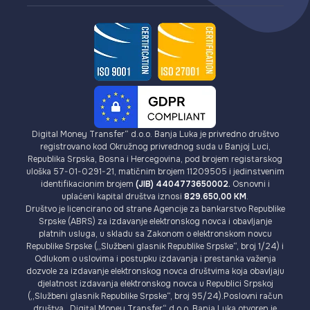
Digital Money Transfer“ d.o.o. Banja Luka je privredno društvo
registrovano kod Okružnog privrednog suda u Banjoj Luci,
Republika Srpska, Bosna i Hercegovina, pod brojem registarskog
uloška 57-01-0291-21, matičnim brojem 11209505 i jedinstvenim
identifikacionim brojem
(JIB) 4404773650002.
Osnovni i
uplaćeni kapital društva iznosi
829.650,00 KM
.
Društvo je licencirano od strane Agencije za bankarstvo Republike
Srpske (ABRS) za izdavanje elektronskog novca i obavljanje
platnih usluga, u skladu sa Zakonom o elektronskom novcu
Republike Srpske („Službeni glasnik Republike Srpske“, broj 1/24) i
Odlukom o uslovima i postupku izdavanja i prestanka važenja
dozvole za izdavanje elektronskog novca društvima koja obavljaju
djelatnost izdavanja elektronskog novca u Republici Srpskoj
(„Službeni glasnik Republike Srpske“, broj 95/24).Poslovni račun
društva „Digital Money Transfer“ d.o.o. Banja Luka otvoren je