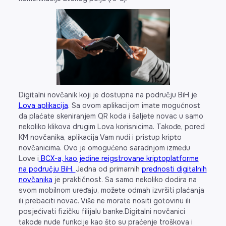
Digitalni novčanik koji je dostupna na području BiH je
Lova aplikacija
. Sa ovom aplikacijom imate mogućnost
da plaćate skeniranjem QR koda i šaljete novac u samo
nekoliko klikova drugim Lova korisnicima. Takođe, pored
KM novčanika, aplikacija Vam nudi i pristup kripto
novčanicima. Ovo je omogućeno saradnjom između
Love i
BCX-a, kao jedine reigstrovane kriptoplatforme
na području BiH.
Jedna od primarnih
prednosti digitalnih
novčanika
je praktičnost. Sa samo nekoliko dodira na
svom mobilnom uređaju, možete odmah izvršiti plaćanja
ili prebaciti novac. Više ne morate nositi gotovinu ili
posjećivati fizičku filijalu banke.Digitalni novčanici
takođe nude funkcije kao što su praćenje troškova i