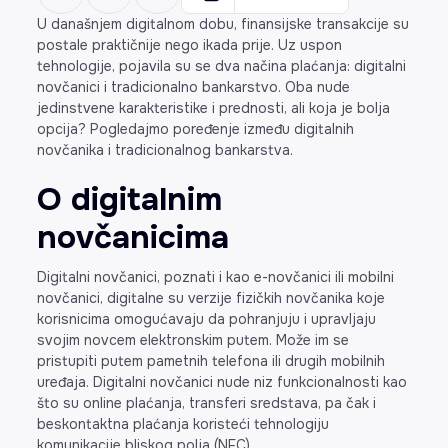
U današnjem digitalnom dobu, finansijske transakcije su
postale praktičnije nego ikada prije. Uz uspon
tehnologije, pojavila su se dva načina plaćanja: digitalni
novčanici i tradicionalno bankarstvo. Oba nude
jedinstvene karakteristike i prednosti, ali koja je bolja
opcija? Pogledajmo poređenje između digitalnih
novčanika i tradicionalnog bankarstva.
O digitalnim
novčanicima
Digitalni novčanici, poznati i kao e-novčanici ili mobilni
novčanici, digitalne su verzije fizičkih novčanika koje
korisnicima omogućavaju da pohranjuju i upravljaju
svojim novcem elektronskim putem. Može im se
pristupiti putem pametnih telefona ili drugih mobilnih
uređaja. Digitalni novčanici nude niz funkcionalnosti kao
što su online plaćanja, transferi sredstava, pa čak i
beskontaktna plaćanja koristeći tehnologiju
komunikacije bliskog polja (NFC).