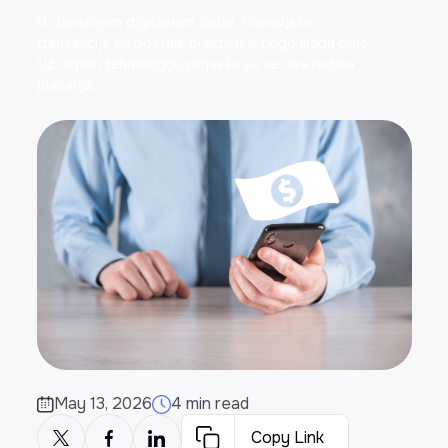
U današnjem digitalnom dobu, finansijske
transakcije su postale praktičnije nego ikada prije.
Uz uspon tehnologije, pojavila su se dva načina
plaćanja…
May 13, 2026
4 min read
Copy Link