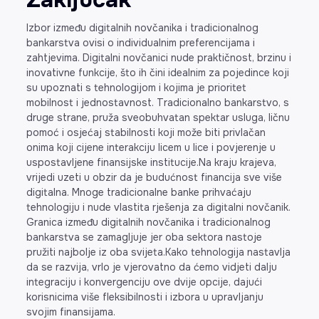
Izbor između digitalnih novčanika i tradicionalnog
bankarstva ovisi o individualnim preferencijama i
zahtjevima. Digitalni novčanici nude praktičnost, brzinu i
inovativne funkcije, što ih čini idealnim za pojedince koji
su upoznati s tehnologijom i kojima je prioritet
mobilnost i jednostavnost. Tradicionalno bankarstvo, s
druge strane, pruža sveobuhvatan spektar usluga, ličnu
pomoć i osjećaj stabilnosti koji može biti privlačan
onima koji cijene interakciju licem u lice i povjerenje u
uspostavljene finansijske institucije.Na kraju krajeva,
vrijedi uzeti u obzir da je budućnost financija sve više
digitalna. Mnoge tradicionalne banke prihvaćaju
tehnologiju i nude vlastita rješenja za digitalni novčanik.
Granica između digitalnih novčanika i tradicionalnog
bankarstva se zamagljuje jer oba sektora nastoje
pružiti najbolje iz oba svijeta.Kako tehnologija nastavlja
da se razvija, vrlo je vjerovatno da ćemo vidjeti dalju
integraciju i konvergenciju ove dvije opcije, dajući
korisnicima više fleksibilnosti i izbora u upravljanju
svojim finansijama.