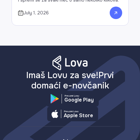
i spremi se za svaki meč u samo nekoliko klikova.
July 1, 2026
Imaš Lovu za sve!Prvi
domaći e-novčanik
Preuzmi Lovu
Google Play
Preuzmi Lovu
Apple Store