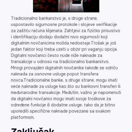
Tradicionalno bankarstvo je, s druge strane,
uspostavilo sigurnosne protokole i slojeve verifikacije
za zaštitu računa klijenata. Zahtjevi za fizičko prisustvo
i identifikaciju dodaju dodatni nivo sigurnosti koji
digitalnim novčanicima možda nedostaje.Trošak je još
jedan faktor koji treba uzeti u obzir pri vaganju opcija.
Digitalni novčanici često nude niže naknade za
transakcije u odnosu na tradicionalno bankarstvo.
Mnogi provajderi digitalnih novčanika takođe se odriču
naknada za osnovne usluge poput transfera
novca.Tradicionalne banke, s druge strane, mogu imati
veće naknade za usluge kao što su bankovni transferi ili
međunarodne transakcije. Međutim, važno je napomenuti
da digitalni novčanici mogu imati svoje troškove za
određene funkcije ili dodatne usluge, tako da je bitno
uporediti specifične naknade povezane sa svakom
platformom.
Zaključak