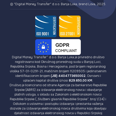
Provizije
© "Digital Money Transfer" d.o.o. Banja Luka, brend Lova, 2025.
Digital Money Transfer“ d.o.o. Banja Luka je privredno društvo
registrovano kod Okružnog privrednog suda u Banjoj Luci,
Republika Srpska, Bosna i Hercegovina, pod brojem registarskog
uloška 57-01-0291-21, matičnim brojem 11209505 i jedinstvenim
identifikacionim brojem
(JIB) 4404773650002.
Osnovni i
uplaćeni kapital društva iznosi
829.650,00 KM
.
Društvo je licencirano od strane Agencije za bankarstvo Republike
Srpske (ABRS) za izdavanje elektronskog novca i obavljanje
platnih usluga, u skladu sa Zakonom o elektronskom novcu
Republike Srpske („Službeni glasnik Republike Srpske“, broj 1/24) i
Odlukom o uslovima i postupku izdavanja i prestanka važenja
dozvole za izdavanje elektronskog novca društvima koja obavljaju
djelatnost izdavanja elektronskog novca u Republici Srpskoj