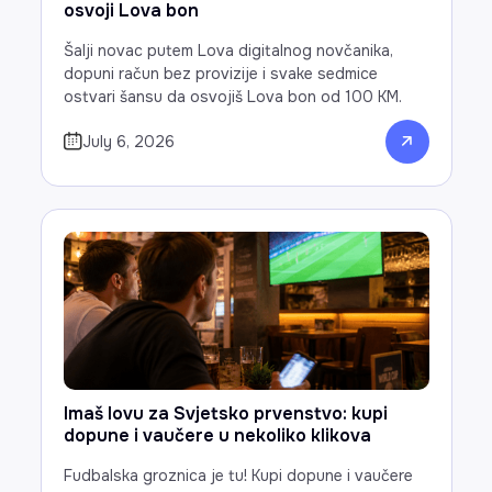
osvoji Lova bon
Šalji novac putem Lova digitalnog novčanika,
dopuni račun bez provizije i svake sedmice
ostvari šansu da osvojiš Lova bon od 100 KM.
July 6, 2026
Imaš lovu za Svjetsko prvenstvo: kupi
dopune i vaučere u nekoliko klikova
Fudbalska groznica je tu! Kupi dopune i vaučere