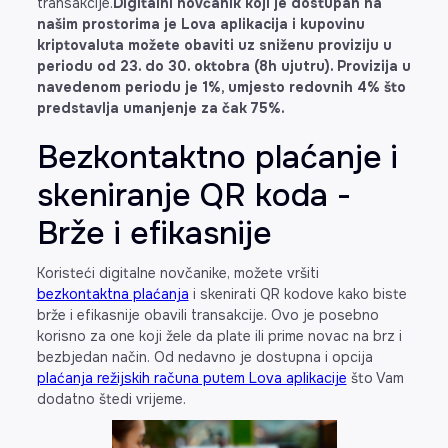
transakcije.
Digitalni novčanik koji je dostupan na
našim prostorima je Lova aplikacija i kupovinu
kriptovaluta možete obaviti uz sniženu proviziju u
periodu od 23. do 30. oktobra (8h ujutru). Provizija u
navedenom periodu je 1%, umjesto redovnih 4% što
predstavlja umanjenje za čak 75%.
Bezkontaktno plaćanje i
skeniranje QR koda -
Brže i efikasnije
Koristeći digitalne novčanike, možete vršiti
bezkontaktna plaćanja
i skenirati QR kodove kako biste
brže i efikasnije obavili transakcije. Ovo je posebno
korisno za one koji žele da plate ili prime novac na brz i
bezbjedan način. Od nedavno je dostupna i opcija
plaćanja režijskih računa putem Lova aplikacije
što Vam
dodatno štedi vrijeme.