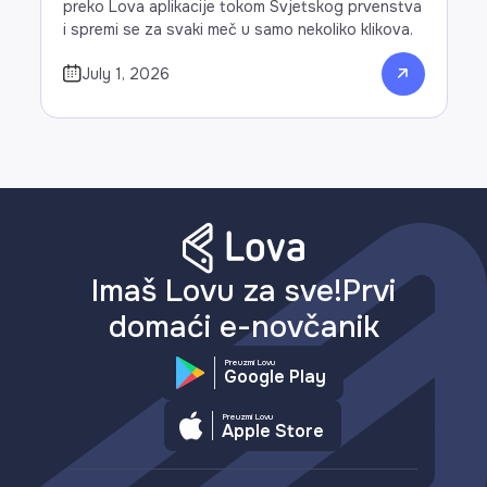
preko Lova aplikacije tokom Svjetskog prvenstva
i spremi se za svaki meč u samo nekoliko klikova.
July 1, 2026
Imaš Lovu za sve!Prvi
domaći e-novčanik
Preuzmi Lovu
Google Play
Preuzmi Lovu
Apple Store