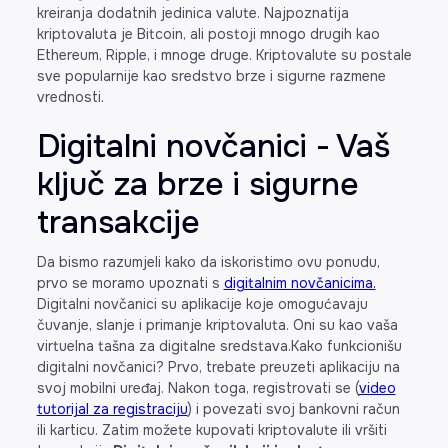
kreiranja dodatnih jedinica valute. Najpoznatija
kriptovaluta je Bitcoin, ali postoji mnogo drugih kao
Ethereum, Ripple, i mnoge druge. Kriptovalute su postale
sve popularnije kao sredstvo brze i sigurne razmene
vrednosti.
Digitalni novčanici - Vaš
ključ za brze i sigurne
transakcije
Da bismo razumjeli kako da iskoristimo ovu ponudu,
prvo se moramo upoznati s
digitalnim novčanicima.
Digitalni novčanici su aplikacije koje omogućavaju
čuvanje, slanje i primanje kriptovaluta. Oni su kao vaša
virtuelna tašna za digitalne sredstava.Kako funkcionišu
digitalni novčanici? Prvo, trebate preuzeti aplikaciju na
svoj mobilni uređaj. Nakon toga, registrovati se (
video
tutorijal za registraciju
) i povezati svoj bankovni račun
ili karticu. Zatim možete kupovati kriptovalute ili vršiti