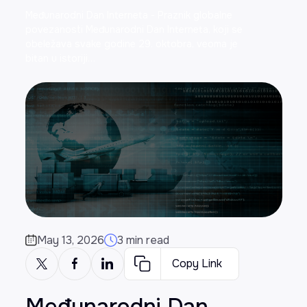
Međunarodni Dan Interneta - Praznik globalne
povezanosti Međunarodni Dan Interneta, koji se
obeležava svake godine 29. oktobra, veoma je
bitan u istoriji…
May 13, 2026
3 min read
Copy Link
Međunarodni Dan