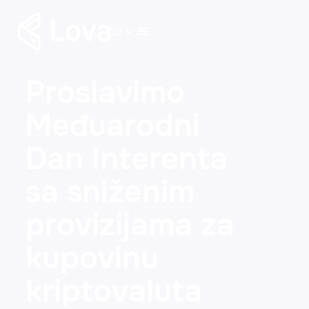
BS
Proslavimo
Međuarodni
Dan Interenta
sa sniženim
provizijama za
kupovinu
kriptovaluta