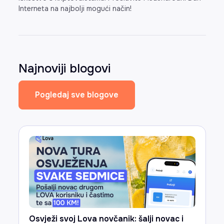
Interneta na najbolji mogući način!
Najnoviji blogovi
Pogledaj sve blogove
Osvježi svoj Lova novčanik: šalji novac i