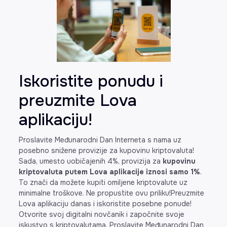
Iskoristite ponudu i
preuzmite Lova
aplikaciju!
Proslavite Međunarodni Dan Interneta s nama uz
posebno snižene provizije za kupovinu kriptovaluta!
Sada, umesto uobičajenih 4%, provizija za
kupovinu
kriptovaluta putem Lova aplikacije iznosi samo 1%
.
To znači da možete kupiti omiljene kriptovalute uz
minimalne troškove. Ne propustite ovu priliku!Preuzmite
Lova aplikaciju danas i iskoristite posebne ponude!
Otvorite svoj digitalni novčanik i započnite svoje
iskustvo s kriptovalutama. Proslavite Međunarodni Dan