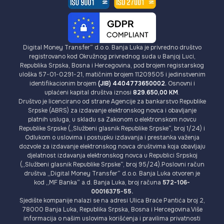
Digital Money Transfer“ d.o.o. Banja Luka je privredno društvo
registrovano kod Okružnog privrednog suda u Banjoj Luci,
Republika Srpska, Bosna i Hercegovina, pod brojem registarskog
uloška 57-01-0291-21, matičnim brojem 11209505 i jedinstvenim
identifikacionim brojem
(JIB) 4404773650002.
Osnovni i
uplaćeni kapital društva iznosi
829.650,00 KM
.
Društvo je licencirano od strane Agencije za bankarstvo Republike
Srpske (ABRS) za izdavanje elektronskog novca i obavljanje
platnih usluga, u skladu sa Zakonom o elektronskom novcu
Republike Srpske („Službeni glasnik Republike Srpske“, broj 1/24) i
Odlukom o uslovima i postupku izdavanja i prestanka važenja
dozvole za izdavanje elektronskog novca društvima koja obavljaju
djelatnost izdavanja elektronskog novca u Republici Srpskoj
(„Službeni glasnik Republike Srpske“, broj 95/24).Poslovni račun
društva „Digital Money Transfer“ d.o.o. Banja Luka otvoren je
kod „MF Banka“ a.d. Banja Luka, broj računa
572-106-
00016375-55.
Sjedište kompanije nalazi se na adresi Ulica Braće Pantića broj 2,
78000 Banja Luka, Republika Srpska, Bosna i Hercegovina.Više
informacija o našim uslovima korišćenja i pravilima privatnosti