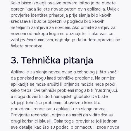
Kako biste izbjegli ovakve prevare, bitno je da budete
oprezni kada šaljete novac putem ovih aplikacija. Uvijek
provjerite identitet primatelja prije slanja bilo kakvih
sredstava i budite oprezni u pogledu bilo kakvih
neželjenih zahtjeva za novcem. Ako primite zahtjev za
novcem od nekoga koga ne poznajete, ili ako vam se
zahtjev čini sumnjivim, najbolje je da budete oprezni i ne
šaljete sredstva.
3. Tehnička pitanja
Aplikacije za slanje novca ovise o tehnologiji, što znači
da ponekad mogu imati tehničke probleme. Na primjer,
aplikacija se može srušiti ili prijenos možda neće proći
kako treba. Ovi tehnički problemi mogu biti frustrirajući,
a mogu dovesti i do finansijskih gubitaka.Da biste
izbjegli tehničke probleme, obavezno koristite
pouzdanu i renomiranu aplikaciju za slanje novca.
Provjerite recenzije i ocjene na mreži da vidite šta su
drugi korisnici iskusili. Osim toga, provjerite još jednom
sve detalje, kao što su podaci o primaocu i iznos novca