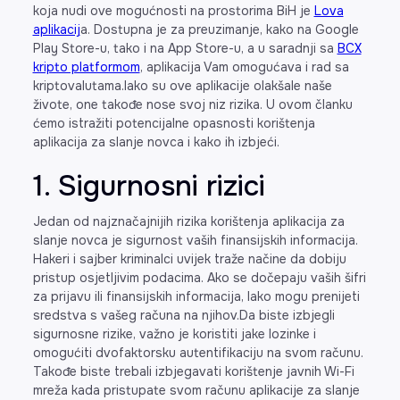
koja nudi ove mogućnosti na prostorima BiH je
Lova
aplikacij
a. Dostupna je za preuzimanje, kako na Google
Play Store-u, tako i na App Store-u, a u saradnji sa
BCX
kripto platformom
, aplikacija Vam omogućava i rad sa
kriptovalutama.Iako su ove aplikacije olakšale naše
živote, one takođe nose svoj niz rizika. U ovom članku
ćemo istražiti potencijalne opasnosti korištenja
aplikacija za slanje novca i kako ih izbjeći.
1. Sigurnosni rizici
Jedan od najznačajnijih rizika korištenja aplikacija za
slanje novca je sigurnost vaših finansijskih informacija.
Hakeri i sajber kriminalci uvijek traže načine da dobiju
pristup osjetljivim podacima. Ako se dočepaju vaših šifri
za prijavu ili finansijskih informacija, lako mogu prenijeti
sredstva s vašeg računa na njihov.Da biste izbjegli
sigurnosne rizike, važno je koristiti jake lozinke i
omogućiti dvofaktorsku autentifikaciju na svom računu.
Takođe biste trebali izbjegavati korištenje javnih Wi-Fi
mreža kada pristupate svom računu aplikacije za slanje