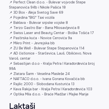
📌 Perfect Clean d.o.o. - Bulevar vojvode Stepe
Stepanovića 94b i Nikole Pašića 18
📌 3D Box - Aleja Svetog Save 69
📌 Pojedina "BIG" Taxi vozila
📌 Baklava - Bulevar srpske vojske 8
📌 Terzo Gastro Bar - Bana Milosavljevića 8
📌 Swiss Laser and Beauty Centar - Boška Tošića 17
📌 Pastirska kuća - Novice Cerovića 9a
📌 Mikro Print - Jevrejska bb
📌 ZU Be Well - Bulevar Stepe Stepanovića 114
📌 AD čistionice - Starčevica, Lauš, Obilićevo, Nova
Varoš, centar
📌 Sebastijan d.o.o - Kralja Petra I Karađorđevića broj
99A
📌 Zlatara Šarm - Veselina Masleše 24
📌 NAFTACO d.o.o. - Ivana Gorana Kovačića bb
📌 Rajilic 2000 - Slobodana Kusturića 13
📌 Kava Rakija bar - Kralja Petra I Karađorđevića 103
📌 Optika Mila d.o.o. - Braće Madžar i Majke Marije
Laktaši