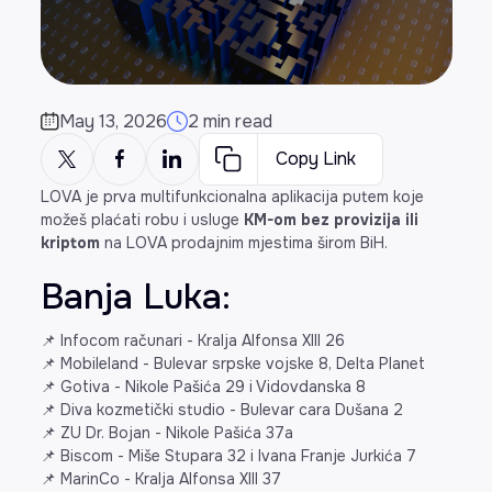
May 13, 2026
2 min read
Copy Link
LOVA je prva multifunkcionalna aplikacija putem koje
možeš plaćati robu i usluge
KM-om bez provizija ili
kriptom
na LOVA prodajnim mjestima širom BiH.
Banja Luka:
📌 Infocom računari - Kralja Alfonsa XIII 26
📌 Mobileland - Bulevar srpske vojske 8, Delta Planet
📌 Gotiva - Nikole Pašića 29 i Vidovdanska 8
📌 Diva kozmetički studio - Bulevar cara Dušana 2
📌 ZU Dr. Bojan - Nikole Pašića 37a
📌 Biscom - Miše Stupara 32 i Ivana Franje Jurkića 7
📌 MarinCo - Kralja Alfonsa XIII 37