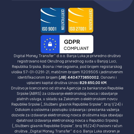
Digital Money Transfer“ d.o.o. Banja Luka je privredno društvo
registrovano kod Okružnog privrednog suda u Banjoj Luci,
Republika Srpska, Bosna i Hercegovina, pod brojem registarskog
uloška 57-01-0291-21, matičnim brojem 11209505 i jedinstvenim
identifikacionim brojem
(JIB) 4404773650002.
Osnovni i
uplaćeni kapital društva iznosi
829.650,00 KM
.
Društvo je licencirano od strane Agencije za bankarstvo Republike
Srpske (ABRS) za izdavanje elektronskog novca i obavljanje
platnih usluga, u skladu sa Zakonom o elektronskom novcu
Republike Srpske („Službeni glasnik Republike Srpske“, broj 1/24) i
Odlukom o uslovima i postupku izdavanja i prestanka važenja
dozvole za izdavanje elektronskog novca društvima koja obavljaju
djelatnost izdavanja elektronskog novca u Republici Srpskoj
(„Službeni glasnik Republike Srpske“, broj 95/24).Poslovni račun
društva „Digital Money Transfer“ d.o.o. Banja Luka otvoren je