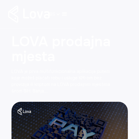
BS
LOVA prodajna
mjesta
LOVA je prva multifunkcionalna aplikacija putem
koje možeš plaćati robu i usluge KM-om bez
provizija ili kriptom na LOVA prodajnim mjestima
širom BiH. Banja…