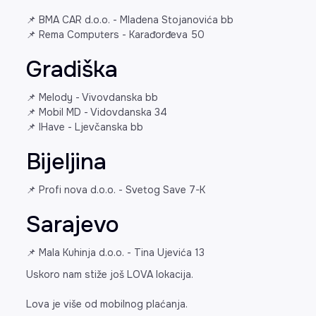
📌 BMA CAR d.o.o. - Mladena Stojanovića bb
📌 Rema Computers - Karađorđeva 50
Gradiška
📌 Melody - Vivovdanska bb
📌 Mobil MD - Vidovdanska 34
📌 IHave - Ljevčanska bb
Bijeljina
📌 Profi nova d.o.o. - Svetog Save 7-K
Sarajevo
📌 Mala Kuhinja d.o.o. - Tina Ujevića 13
Uskoro nam stiže još LOVA lokacija.
Lova je više od mobilnog plaćanja.