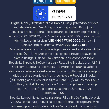
Digital Money Transfer“ d.o.o. Banja Luka je privredno društvo
registrovano kod Okružnog privrednog suda u Banjoj Luci,
Republika Srpska, Bosna i Hercegovina, pod brojem registarskog
uloška 57-01-0291-21, matičnim brojem 11209505 i jedinstvenim
identifikacionim brojem
(JIB) 4404773650002.
Osnovni i
uplaćeni kapital društva iznosi
829.650,00 KM
.
Društvo je licencirano od strane Agencije za bankarstvo Republike
Srpske (ABRS) za izdavanje elektronskog novca i obavljanje
platnih usluga, u skladu sa Zakonom o elektronskom novcu
Republike Srpske („Službeni glasnik Republike Srpske“, broj 1/24) i
Odlukom o uslovima i postupku izdavanja i prestanka važenja
dozvole za izdavanje elektronskog novca društvima koja obavljaju
djelatnost izdavanja elektronskog novca u Republici Srpskoj
(„Službeni glasnik Republike Srpske“, broj 95/24).Poslovni račun
društva „Digital Money Transfer“ d.o.o. Banja Luka otvoren je
kod „MF Banka“ a.d. Banja Luka, broj računa
572-106-
00016375-55.
Sjedište kompanije nalazi se na adresi Ulica Braće Pantića broj 2,
78000 Banja Luka, Republika Srpska, Bosna i Hercegovina.Više
informacija o našim uslovima korišćenja i pravilima privatnosti