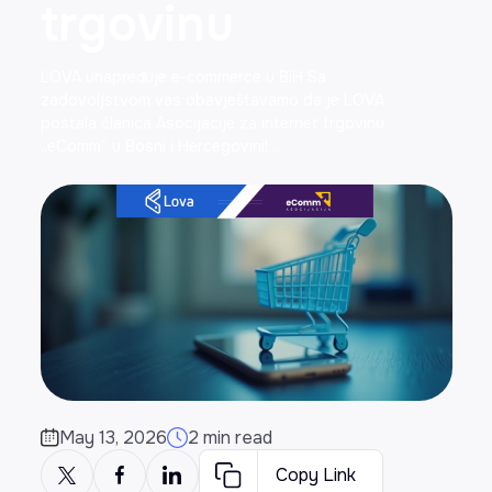
trgovinu
LOVA unapređuje e-commerce u BiH Sa
zadovoljstvom vas obavještavamo da je LOVA
postala članica Asocijacije za internet trgovinu
„eComm“ u Bosni i Hercegovini!…
May 13, 2026
2 min read
Copy Link