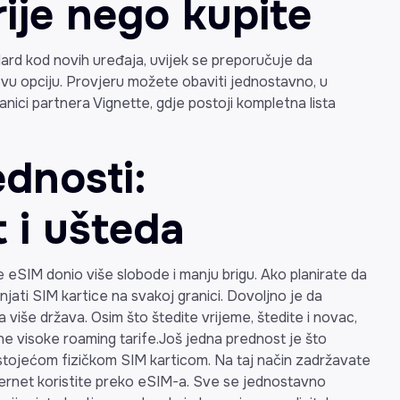
rije nego kupite
dard kod novih uređaja, uvijek se preporučuje da
ovu opciju. Provjeru možete obaviti jednostavno, u
anici partnera Vignette, gdje postoji kompletna lista
dnosti:
t i ušteda
je eSIM donio više slobode i manju brigu. Ako planirate da
njati SIM kartice na svakoj granici. Dovoljno je da
 više država. Osim što štedite vrijeme, štedite i novac,
 ne visoke roaming tarife.Još jedna prednost je što
stojećom fizičkom SIM karticom. Na taj način zadržavate
internet koristite preko eSIM-a. Sve se jednostavno