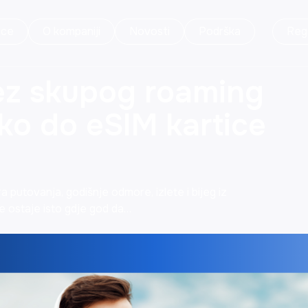
ice
O kompaniji
Novosti
Podrška
Regi
ez skupog roaming
ko do eSIM kartice
a putovanja, godišnje odmore, izlete i bijeg iz
e ostaje isto gdje god da…