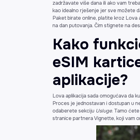
zadržavate više dana ili ako vam treba
kao idealno rješenje jer sve možete da
Paket birate online, platite kroz Lova apl
na dan putovanja. Čim stignete na dest
Kako funkci
eSIM kartic
aplikacije?
Lova aplikacija sada omogućava da k
Proces je jednostavan i dostupan u neko
odaberete sekciju
Usluge
. Tamo ćete 
stranice partnera Vignette, koji vam 