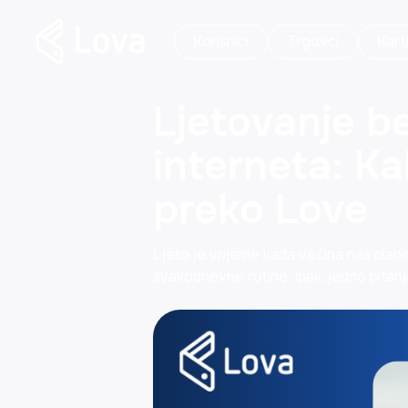
Korisnici
Trgovci
Kart
Ljetovanje b
interneta: Ka
preko Love
Ljeto je vrijeme kada većina nas planir
svakodnevne rutine. Ipak, jedno pitanj