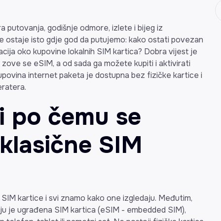
a putovanja, godišnje odmore, izlete i bijeg iz
je ostaje isto gdje god da putujemo: kako ostati povezan
cija oko kupovine lokalnih SIM kartica? Dobra vijest je
 i zove se eSIM, a od sada ga možete kupiti i aktivirati
kupovina internet paketa je dostupna bez fizičke kartice i
eratera.
 i po čemu se
 klasične SIM
lje SIM kartice i svi znamo kako one izgledaju. Međutim,
anju je ugrađena SIM kartica (eSIM - embedded SIM),