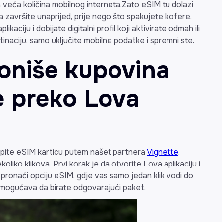
 veća količina mobilnog interneta.Zato eSIM tu dolazi
 završite unaprijed, prije nego što spakujete kofere.
ikaciju i dobijate digitalni profil koji aktivirate odmah ili
inaciju, samo uključite mobilne podatke i spremni ste.
oniše kupovina
e preko Lova
upite eSIM karticu putem našet partnera
Vignette
.
liko klikova. Prvi korak je da otvorite Lova aplikaciju i
pronaći opciju eSIM, gdje vas samo jedan klik vodi do
omogućava da birate odgovarajući paket.