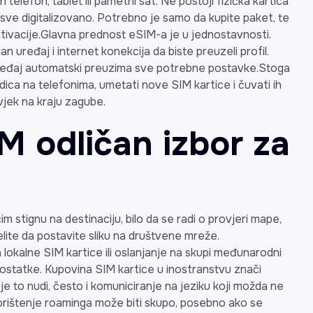
 telefon, tablet ili pametni sat. Ne postoji fizička kartica
je sve digitalizovano. Potrebno je samo da kupite paket, te
ktivacije.Glavna prednost eSIM-a je u jednostavnosti.
 uređaj i internet konekcija da biste preuzeli profil.
ređaj automatski preuzima sve potrebne postavke.Stoga
adica na telefonima, umetati nove SIM kartice i čuvati ih
vjek na kraju zagube.
M odličan izbor za
m stignu na destinaciju, bilo da se radi o provjeri mape,
elite da postavite sliku na društvene mreže.
a lokalne SIM kartice ili oslanjanje na skupi međunarodni
ostatke. Kupovina SIM kartice u inostranstvu znači
je to nudi, često i komuniciranje na jeziku koji možda ne
korištenje roaminga može biti skupo, posebno ako se