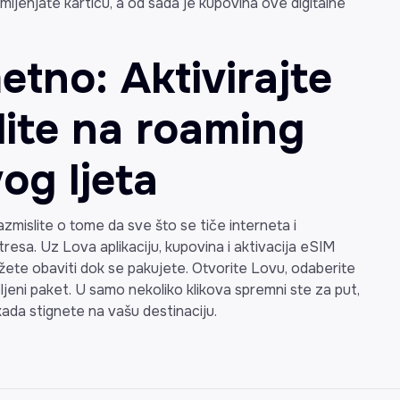
ijenjate karticu, a od sada je kupovina ove digitalne
tno: Aktivirajte
dite na roaming
og ljeta
zmislite o tome da sve što se tiče interneta i
tresa. Uz Lova aplikaciju, kupovina i aktivacija eSIM
žete obaviti dok se pakujete. Otvorite Lovu, odaberite
eljeni paket. U samo nekoliko klikova spremni ste za put,
ada stignete na vašu destinaciju.