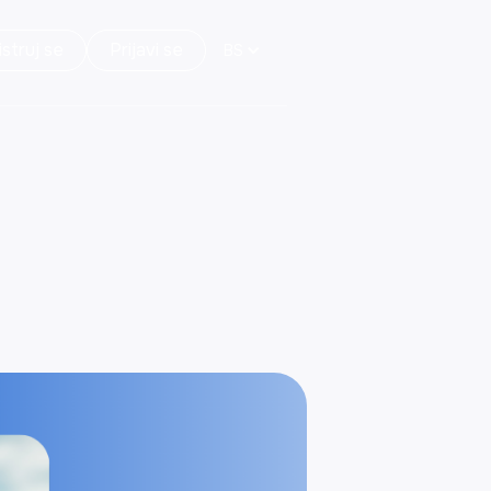
struj se
Prijavi se
BS