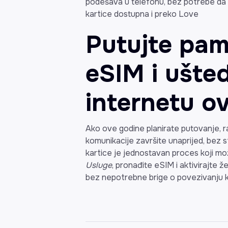
podešava u telefonu, bez potrebe da m
kartice dostupna i preko Love
Putujte pame
eSIM i ušte
internetu ov
Ako ove godine planirate putovanje, ra
komunikacije završite unaprijed, bez s
kartice je jednostavan proces koji mo
Usluge
, pronađite eSIM i aktivirajte ž
bez nepotrebne brige o povezivanju k