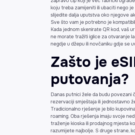
zapravo čip koji je već fabrički ugrađen
koju treba zamijeniti ili ubaciti nego 
slijedite dalja uputstva oko njegove a
Sve što vam je potrebno je kompatibilan
Kada jednom skenirate QR kod, vaš u
ne morate tražiti iglice za otvaranje l
negdje u džepu ili novčaniku gdje se u
Zašto je eSI
putovanja?
Danas putnici žele da budu povezani či
rezervaciji smještaja ili jednostavno ž
Tradicionalno rješenje je bilo kupovin
roaming. Oba rješenja imaju svoje ned
traženje kioska ili prodajnog mjesta ko
razumijete najbolje. S druge strane, 