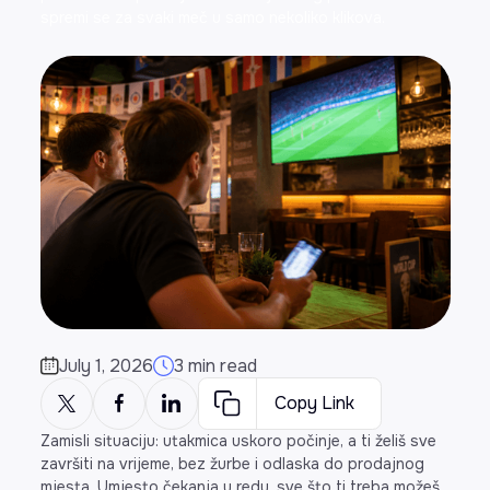
spremi se za svaki meč u samo nekoliko klikova.
July 1, 2026
3 min read
Copy Link
Zamisli situaciju: utakmica uskoro počinje, a ti želiš sve
završiti na vrijeme, bez žurbe i odlaska do prodajnog
mjesta. Umjesto čekanja u redu, sve što ti treba možeš