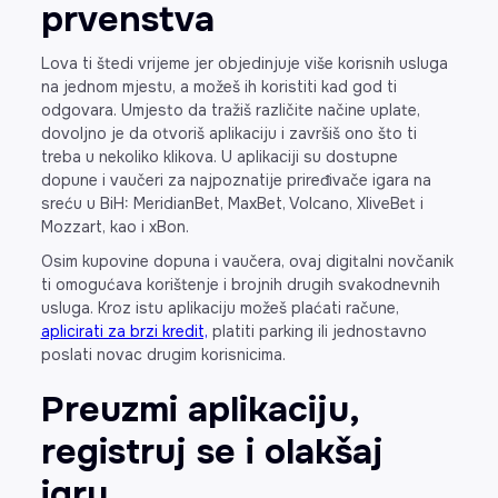
prvenstva
Lova ti štedi vrijeme jer objedinjuje više korisnih usluga
na jednom mjestu, a možeš ih koristiti kad god ti
odgovara. Umjesto da tražiš različite načine uplate,
dovoljno je da otvoriš aplikaciju i završiš ono što ti
treba u nekoliko klikova. U aplikaciji su dostupne
dopune i vaučeri za najpoznatije priređivače igara na
sreću u BiH: MeridianBet, MaxBet, Volcano, XliveBet i
Mozzart, kao i xBon.
Osim kupovine dopuna i vaučera, ovaj digitalni novčanik
ti omogućava korištenje i brojnih drugih svakodnevnih
usluga. Kroz istu aplikaciju možeš plaćati račune,
aplicirati za brzi kredit,
platiti parking ili jednostavno
poslati novac drugim korisnicima.
Preuzmi aplikaciju,
registruj se i olakšaj
igru