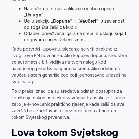
Na početnoj strani aplikacije odaberi opciju
„Usluge“
.
Uđi u sekciju
„Dopune“
ili
„Vaučeri“
, u zavisnosti
od toga šta želiš da kupiš.
Odaberi priređivača igara na sreću ili uslugu koja ti
odgovara i unesi željeni iznos.
Kada potvrdiš kupovinu, plaćanje se vrši direktno iz
tvog Lova KM novčanika. Ako kupuješ dopunu, sredstva
će automatski biti vidljiva na tvom nalogu kod
navedenog priređivača igara na sreću. Ako odabereš
vaučer, sistem generiše kod koji jednostavno uneseš na
svoj nalog.
To u praksi znači da su sredstva odmah dostupna za
korištenje nakon uspješno završene transakcije. Upravo
zato je e-novčanik praktično rješenje kada želiš da sve
završiš bez zadržavanja i bez prekidanja atmosfere
tokom Svjetskog prvenstva.
Lova tokom Svjetskog