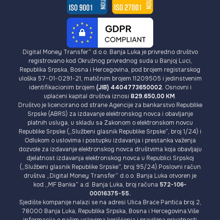
Digital Money Transfer“ d.o.o. Banja Luka je privredno društvo
registrovano kod Okružnog privrednog suda u Banjoj Luci,
Republika Srpska, Bosna i Hercegovina, pod brojem registarskog
uloška 57-01-0291-21, matičnim brojem 11209505 i jedinstvenim
identifikacionim brojem
(JIB) 4404773650002.
Osnovni i
uplaćeni kapital društva iznosi
829.650,00 KM
.
Društvo je licencirano od strane Agencije za bankarstvo Republike
Srpske (ABRS) za izdavanje elektronskog novca i obavljanje
platnih usluga, u skladu sa Zakonom o elektronskom novcu
Republike Srpske („Službeni glasnik Republike Srpske“, broj 1/24) i
Odlukom o uslovima i postupku izdavanja i prestanka važenja
dozvole za izdavanje elektronskog novca društvima koja obavljaju
djelatnost izdavanja elektronskog novca u Republici Srpskoj
(„Službeni glasnik Republike Srpske“, broj 95/24).Poslovni račun
društva „Digital Money Transfer“ d.o.o. Banja Luka otvoren je
kod „MF Banka“ a.d. Banja Luka, broj računa
572-106-
00016375-55.
Sjedište kompanije nalazi se na adresi Ulica Braće Pantića broj 2,
78000 Banja Luka, Republika Srpska, Bosna i Hercegovina.Više
informacija o našim uslovima korišćenja i pravilima privatnosti