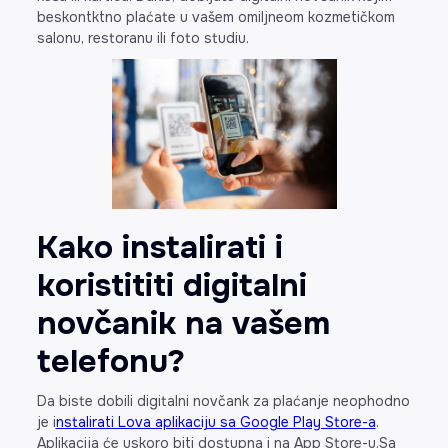
beskontktno plaćate u vašem omiljneom kozmetičkom
salonu, restoranu ili foto studiu.
Kako instalirati i
koristititi digitalni
novčanik na vašem
telefonu?
Da biste dobili digitalni novčank za plaćanje neophodno
je i
nstalirati Lova aplikaciju sa Google Play Store-a
.
Aplikacija će uskoro biti dostupna i na App Store-u.Sa