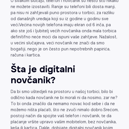
U svakom slučaju, telefon i novčanik su nešto što nikako
ne možete izostaviti. Ranije su telefoni bili dosta manji,
pa nisu ni zahtjevali puno prostora u torbici, za razliku
od današnjih uređaja koji su iz godine u godinu sve
veći.Većina novijih telefona imaju ekran od 6 inča, pa
ako ste još i ljubitelj većih novčanika onda mala torbica
definitifno neće moći da ispuni vaše zahtjeve. Nažalost,
u većini slučajeva, veći novčanik ne znači da smo
bogatiji, nego je on često pun nepotrebnih papirića,
računa i kartica.
Šta je digitalni
novčanik?
Da bi smo uštedjeli na prostoru u našoj torbici, bilo bi
odlično kada novčanik ne bi morali ni da nosimo, zar ne?
To bi onda značilo da nemamo novac kod sebe i da ne
možemo ništa plaćati, što ne zvuči nimalo dobro.Srećom,
postoji način da spojite vaš telefon i novčanik, te da
plaćanje vršite upravo vašim mobitelom, bez novčanika,
keša ili kartica. Dakle, dobijate digitalni novčanik kojim