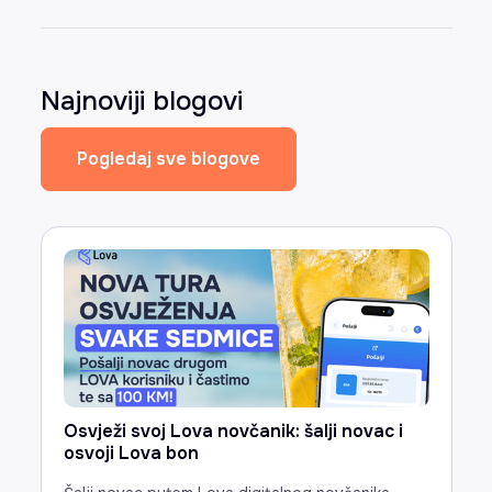
Najnoviji blogovi
Pogledaj sve blogove
Osvježi svoj Lova novčanik: šalji novac i
osvoji Lova bon