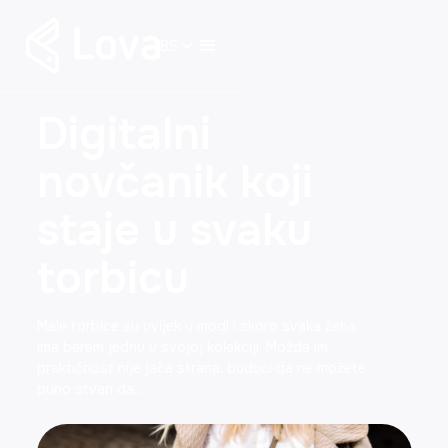
BS
Digitalni
novčanik koji
staje u svaku
torbicu
Male torbice su uvijek u modi i skoro svaka žena
ima barem jednu u svojoj kolekciji. Možda im
praktičnost nije jača strana, budući da ne možete
puno stvari da…