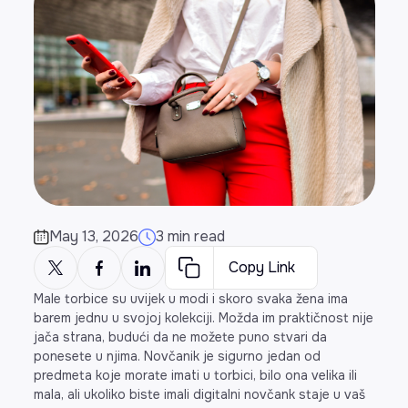
May 13, 2026
3 min read
Copy Link
Male torbice su uvijek u modi i skoro svaka žena ima
barem jednu u svojoj kolekciji. Možda im praktičnost nije
jača strana, budući da ne možete puno stvari da
ponesete u njima. Novčanik je sigurno jedan od
predmeta koje morate imati u torbici, bilo ona velika ili
mala, ali ukoliko biste imali digitalni novčank staje u vaš