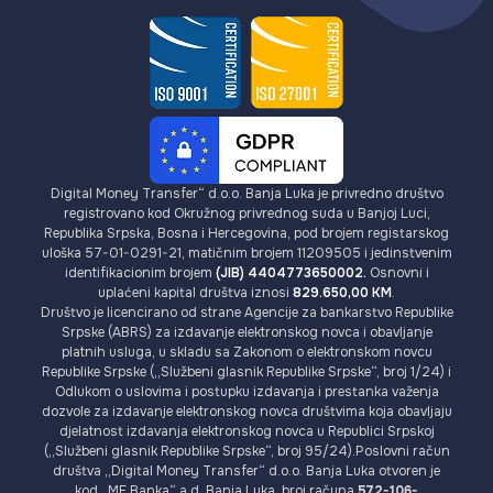
Digital Money Transfer“ d.o.o. Banja Luka je privredno društvo
registrovano kod Okružnog privrednog suda u Banjoj Luci,
Republika Srpska, Bosna i Hercegovina, pod brojem registarskog
uloška 57-01-0291-21, matičnim brojem 11209505 i jedinstvenim
identifikacionim brojem
(JIB) 4404773650002.
Osnovni i
uplaćeni kapital društva iznosi
829.650,00 KM
.
Društvo je licencirano od strane Agencije za bankarstvo Republike
Srpske (ABRS) za izdavanje elektronskog novca i obavljanje
platnih usluga, u skladu sa Zakonom o elektronskom novcu
Republike Srpske („Službeni glasnik Republike Srpske“, broj 1/24) i
Odlukom o uslovima i postupku izdavanja i prestanka važenja
dozvole za izdavanje elektronskog novca društvima koja obavljaju
djelatnost izdavanja elektronskog novca u Republici Srpskoj
(„Službeni glasnik Republike Srpske“, broj 95/24).Poslovni račun
društva „Digital Money Transfer“ d.o.o. Banja Luka otvoren je
kod „MF Banka“ a.d. Banja Luka, broj računa
572-106-