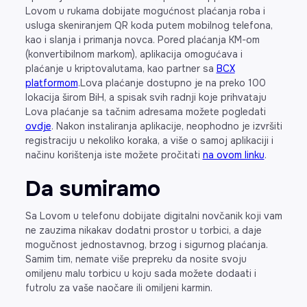
Lovom u rukama dobijate mogućnost plaćanja roba i
usluga skeniranjem QR koda putem mobilnog telefona,
kao i slanja i primanja novca. Pored plaćanja KM-om
(konvertibilnom markom), aplikacija omogućava i
plaćanje u kriptovalutama, kao partner sa
BCX
platformom
.Lova plaćanje dostupno je na preko 100
lokacija širom BiH, a spisak svih radnji koje prihvataju
Lova plaćanje sa tačnim adresama možete pogledati
ovdje
. Nakon instaliranja aplikacije, neophodno je izvršiti
registraciju u nekoliko koraka, a više o samoj aplikaciji i
načinu korištenja iste možete pročitati
na ovom linku
.
Da sumiramo
Sa Lovom u telefonu dobijate digitalni novčanik koji vam
ne zauzima nikakav dodatni prostor u torbici, a daje
mogučnost jednostavnog, brzog i sigurnog plaćanja.
Samim tim, nemate više prepreku da nosite svoju
omiljenu malu torbicu u koju sada možete dodaati i
futrolu za vaše naočare ili omiljeni karmin.