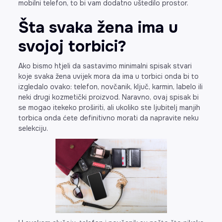
mobilni telefon, to bi vam dodatno uštedilo prostor.
Šta svaka žena ima u
svojoj torbici?
Ako bismo htjeli da sastavimo minimalni spisak stvari
koje svaka žena uvijek mora da ima u torbici onda bi to
izgledalo ovako: telefon, novčanik, ključ, karmin, labelo ili
neki drugi kozmetički proizvod. Naravno, ovaj spisak bi
se mogao itekeko proširiti, ali ukoliko ste ljubitelj manjih
torbica onda ćete definitivno morati da napravite neku
selekciju.