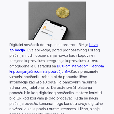
Digitalni novčanik dostupan na prostoru BiH je
Lova
aplikacija
. Ova aplikacija, pored jednostavnog i brzog
plaćanja, nudi i opcije slanja novca kao i kupovine i
zamjene kriptovaluta. Integracija kriptovaluta u Lovu
omogućena je u saradnji sa
BCX-om, najvećom i jednom
kriptomjanjačnicom na području BiH
.Kada preuzmete
virtuelni novčanik, trebalo bi da popunite lične
informacije kao što su detalji o bankovnim računima,
adresi, broj telefona itd. Da biste izvršili plaćanja
pomoću bilo kog digitalnog novčanika, možete koristiti
bilo QR kod koji vam je dao prodavac. Kada se način
plaćanja poveže, korisnici mogu koristiti svoje digitalne
novčanike za kupovinu putem interneta ili lično, slanje i