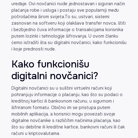
uređaje. Ovi novčanici nude jednostavan i siguran način
plaćanja robe i usluga i postaju sve popularniji među
potrošačima širom svijeta.To su, ustvari, sistemi
zasnovan na softveru koji olakšava transfer novca, štiti
i bezbjedno čuva informacije o transakcijama korisnika
putem lozinki i tehnologije šifrovanja. U ovom članku
ćemo istražiti šta su digitalni novčanici, kako funkcionišu
i koje prednosti nude.
Kako funkcionišu
digitalni novčanici?
Digitalni novčanici su u suštini virtuelni računi koji
pohranjuju informacije o plaćanju, kao što su podaci o
kreditnoj kartici ili bankovnom računu, u sigurnom i
šifriranom formatu. Obično im se pristupa putem
mobilnih aplikacija, a korisnici mogu povezati svoje
digitalne novčanike s različitim načinima plaćanja, kao
što su debitne ili kreditne kartice, bankovni računi ili čak
računi u kriptovalutama.