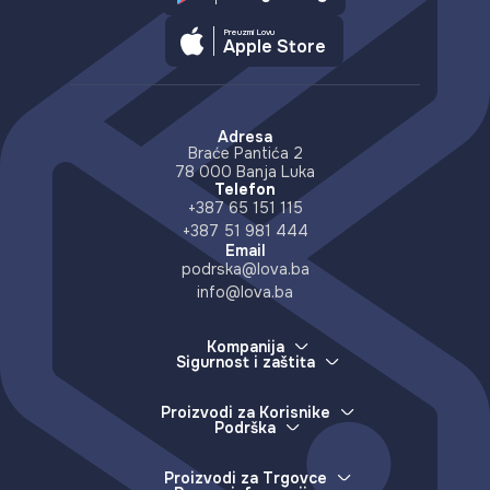
Preuzmi Lovu
Apple Store
Adresa
Braće Pantića 2
78 000 Banja Luka
Telefon
+387 65 151 115
+387 51 981 444
Email
podrska@lova.ba
info@lova.ba
Kompanija
Sigurnost i zaštita
O nama
Kako štitimo vaš novac
Karijere
Kako prijaviti izgubljen uređaj
Partneri
Proizvodi za Korisnike
Više o prevarama i lažnim info
Podrška
Distributeri
E-novčanik
Zemlje pristupa
Lova podrška
Usluge (servisi)
Kontakt
Česta pitanja
Uplate (izdavanje e-novca)
Proizvodi za Trgovce