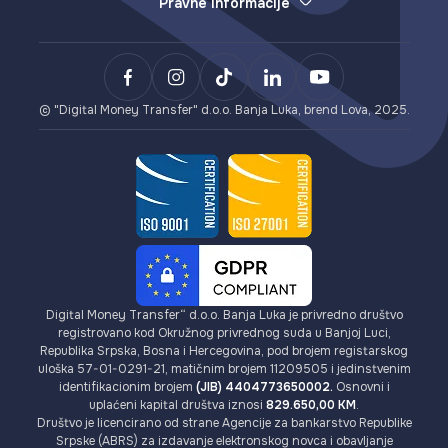
Pravne informacije
Isplate (otkup e-novca)
E-novčanik
Opšti uslovi poslovanja
LovaPay (naplata u e-novcu)
Slanje novca
Politika privatnosti
Lova Payment Gateway (za eCommerce)
Plaćanje
Uslovi korištenja Lova dopune i Lova bona
BCXPay (plaćanja u kriptovalutama)
Izdavanje VISA kartica
AML/KYC uputstvo
Kartični Payment Gateway (za eCommerce)
Kriptovalute
Provizije
© "Digital Money Transfer" d.o.o. Banja Luka, brend Lova, 2025.
Digital Money Transfer“ d.o.o. Banja Luka je privredno društvo
registrovano kod Okružnog privrednog suda u Banjoj Luci,
Republika Srpska, Bosna i Hercegovina, pod brojem registarskog
uloška 57-01-0291-21, matičnim brojem 11209505 i jedinstvenim
identifikacionim brojem
(JIB) 4404773650002.
Osnovni i
uplaćeni kapital društva iznosi
829.650,00 KM
.
Društvo je licencirano od strane Agencije za bankarstvo Republike
Srpske (ABRS) za izdavanje elektronskog novca i obavljanje